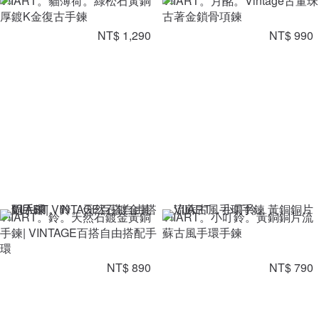
VIIART。貓薄荷。綠松石黃銅
VIIART。月酩。Vintage古董珠
厚鍍K金復古手鍊
古著金鎖骨項鍊
NT$ 1,290
NT$ 990
VIIART。鈴。天然石鍍金黃銅
VIIART。小叮鈴。黃銅銅片流
手鍊| VINTAGE百搭自由搭配手
蘇古風手環手鍊
環
NT$ 890
NT$ 790