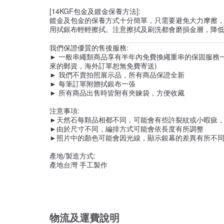
[14KGF包金及鍍金保養方法]:
鍍金及包金的保養方式十分簡單，只需要避免大力摩擦
用拭銀布輕輕擦拭。注意擦拭及刷洗都會磨損金層，降
我們保證優質的售後服務:
► 一般串繩類商品享有半年內免費換繩重串的保固服務
來的郵資，海外訂單恕無免費寄送)
► 我們不賣拍照展示品，所有商品保證全新
► 每筆訂單附贈拭銀布一張
► 所有商品出售時皆附有夾鍊袋，方便收藏
注意事項:
►天然石每顆品相都不同，可能會有些許裂紋或小暇疵，
►由於尺寸不同，編排方式可能會依長度有所調整
►照片中的顏色可能會因光線，顯示銀幕的差異有所不
產地/製造方式:
產地台灣 手工製作
物流及運費說明