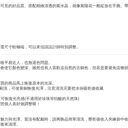
眼可見的好品質。搭配精緻清透的紫水晶，就像紫陽花一般綻放在手腕。
所需尺寸較極端，可以來信請設計師特別調整。
價格平易近人，也無退色問題。
會使它顏色變深。雖然也有人喜歡這自然的古銅色，但若是要避免這種狀
購買的商品馬上恢復原本的光采。
式刷洗，可使黃銅恢復光澤，注意清洗完要把水份吸乾後收藏
可恢復光亮感(不適用於珍珠等怕酸的天然珠)
依照個人喜好做調整喔！
的魅力與光澤。當沒有配戴時，請將飾品簡單清洗，壓乾後收入夾練袋中
牙膏來清理。