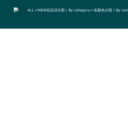
ALL
NEW
依品項分類 / By category
依顏色分類 / By colo