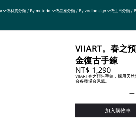
r
依材質分類 / By material
依星座分類 / By zodiac sign
依生日分類 / By 
VIIART。春
金復古手鍊
NT$ 1,290
VIIART春之預告手鍊，採用
合各種場合佩戴。
加入購物車