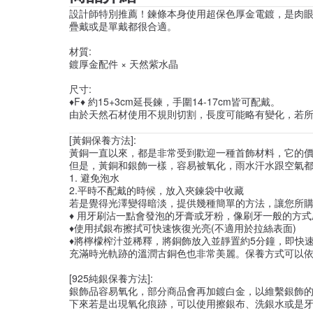
設計師特別推薦！鍊條本身使用超保色厚金電鍍，是肉
疊戴或是單戴都很合適。
材質:
鍍厚金配件 × 天然紫水晶
尺寸:
♦F♦ 約15+3cm延長鍊，手圍14-17cm皆可配戴。
由於天然石材使用不規則切割，長度可能略有變化，若
[黃銅保養方法]:
黃銅一直以來，都是非常受到歡迎一種首飾材料，它的
但是，黃銅和銀飾一樣，容易被氧化，雨水汗水跟空氣都
1. 避免泡水
2.平時不配戴的時候，放入夾鍊袋中收藏
若是覺得光澤變得暗淡，提供幾種簡單的方法，讓您所
♦ 用牙刷沾一點會發泡的牙膏或牙粉，像刷牙一般的方
♦使用拭銀布擦拭可快速恢復光亮(不適用於拉絲表面)
♦將檸檬榨汁並稀釋，將銅飾放入並靜置約5分鐘，即快速
充滿時光軌跡的溫潤古銅色也非常美麗。保養方式可以
[925純銀保養方法]:
銀飾品容易氧化，部分商品會再加鍍白金，以維繫銀飾
下來若是出現氧化痕跡，可以使用擦銀布、洗銀水或是