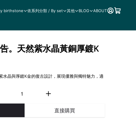
birthstone
依系列分類 / By set
其他
BLOG
ABOUT
之預告。天然紫水晶黃銅厚鍍K
天然紫水晶與厚鍍K金的復古設計，展現優雅與獨特魅力，適
直接購買