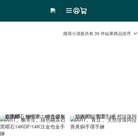
搜尋
小清新
共有 30 件結果
商品排序
VIIART。槲寄生。綠色磷灰石
VIIART。青荳 。天然珍珠阿拉
黑曜石14KGF/14K注金包金手
善黃銅手環手鍊
鍊