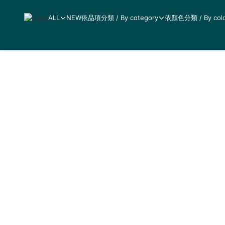
ALL
NEW
依品項分類 / By category
依顏色分類 / By colo