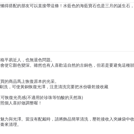
，懶得搭配的朋友可以直接帶這條！水藍色的海藍寶石也是三月的誕生石
價格平易近人，也無退色問題。
會使它顏色變深。雖然也有人喜歡這自然的古銅色，但若是要避免這種狀
購買的商品馬上恢復原本的光采。
式刷洗，可使黃銅恢復光澤，注意清洗完要把水份吸乾後收藏
可恢復光亮感(不適用於珍珠等怕酸的天然珠)
依照個人喜好做調整喔！
的魅力與光澤。當沒有配戴時，請將飾品簡單清洗，壓乾後收入夾練袋中
牙膏來清理。