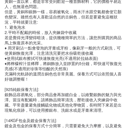
黃銅一直以來，都是非常受到歡迎一種首飾材料，它的價格平易近
人，也無退色問題。
但是，黃銅和銀飾一樣，容易被氧化，雨水汗水跟空氣都會使它顏
色變深。雖然也有人喜歡這自然的古銅色，但若是要避免這種狀
況，平時就要注意:
1. 避免泡水
2.平時不配戴的時候，放入夾鍊袋中收藏
若是覺得光澤變得暗淡，提供幾種簡單的方法，讓您所購買的商品
馬上恢復原本的光采。
♦ 用牙刷沾一點會發泡的牙膏或牙粉，像刷牙一般的方式刷洗，可
使黃銅恢復光澤，注意清洗完要把水份吸乾後收藏
♦使用拭銀布擦拭可快速恢復光亮(不適用於拉絲表面)
♦將檸檬榨汁並稀釋，將銅飾放入並靜置約5分鐘，即快速可恢復光
亮感(不適用於珍珠等怕酸的天然珠)
充滿時光軌跡的溫潤古銅色也非常美麗。保養方式可以依照個人喜
好做調整喔！
[925純銀保養方法]:
銀飾品容易氧化，部分商品會再加鍍白金，以維繫銀飾的魅力與光
澤。當沒有配戴時，請將飾品簡單清洗，壓乾後收入夾練袋中收
藏。平常盡量避免接觸硫化物或其他化學物質，長時間下來若是出
現氧化痕跡，可以使用擦銀布、洗銀水或是牙膏來清理。
[14KGF包金及鍍金保養方法]:
鍍金及包金的保養方式十分簡單，只需要避免大力摩擦，以及避免