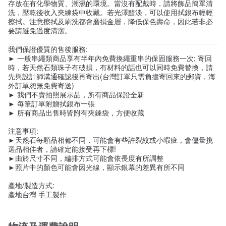
存放在有化學物質、潮濕的環境。當沒有配戴時，請將飾品簡單清
洗，壓乾後收入夾練袋中收藏。若光澤黯淡，可以使用拭銀布輕輕
擦拭。注意擦拭及刷洗都會磨損金層，降低保色壽命，因此若非必
要請避免過度清潔。
我們保證優質的售後服務:
► 一般串繩類商品享有半年內免費換繩重串的保固服務一次; 寄回
時，若天然石類珠子有破損，有材料的話也可以同時免費替換，請
先與設計師溝通確認後再寄出(台灣訂單只需負擔寄回來的郵資，海
外訂單恕無免費寄送)
► 我們不賣拍照展示品，所有商品保證全新
► 每筆訂單附贈拭銀布一張
► 所有商品出售時皆附有夾鍊袋，方便收藏
注意事項:
►天然石每顆品相都不同，可能會有些許裂紋或小暇疵，會儘量挑
選品相佳者，請確定能接受再下標!
►由於尺寸不同，編排方式可能會依長度有所調整
►照片中的顏色可能會因光線，顯示銀幕的差異有所不同
產地/製造方式:
產地台灣 手工製作