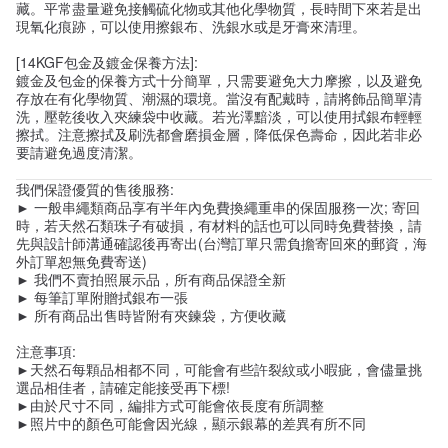
藏。平常盡量避免接觸硫化物或其他化學物質，長時間下來若是出
現氧化痕跡，可以使用擦銀布、洗銀水或是牙膏來清理。
[14KGF包金及鍍金保養方法]:
鍍金及包金的保養方式十分簡單，只需要避免大力摩擦，以及避免
存放在有化學物質、潮濕的環境。當沒有配戴時，請將飾品簡單清
洗，壓乾後收入夾練袋中收藏。若光澤黯淡，可以使用拭銀布輕輕
擦拭。注意擦拭及刷洗都會磨損金層，降低保色壽命，因此若非必
要請避免過度清潔。
我們保證優質的售後服務:
► 一般串繩類商品享有半年內免費換繩重串的保固服務一次; 寄回
時，若天然石類珠子有破損，有材料的話也可以同時免費替換，請
先與設計師溝通確認後再寄出(台灣訂單只需負擔寄回來的郵資，海
外訂單恕無免費寄送)
► 我們不賣拍照展示品，所有商品保證全新
► 每筆訂單附贈拭銀布一張
► 所有商品出售時皆附有夾鍊袋，方便收藏
注意事項:
►天然石每顆品相都不同，可能會有些許裂紋或小暇疵，會儘量挑
選品相佳者，請確定能接受再下標!
►由於尺寸不同，編排方式可能會依長度有所調整
►照片中的顏色可能會因光線，顯示銀幕的差異有所不同