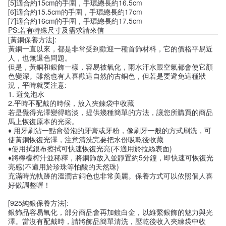
[5]適合約15cm的手圍，手環總長約16.5cm
[6]適合約15.5cm的手圍，手環總長約17cm
[7]適合約16cm的手圍，手環總長約17.5cm
PS:若有特殊尺寸及需求請來信
[黃銅保養方法]:
黃銅一直以來，都是非常受到歡迎一種首飾材料，它的價格平易近
人，也無退色問題。
但是，黃銅和銀飾一樣，容易被氧化，雨水汗水跟空氣都會使它顏
色變深。雖然也有人喜歡這自然的古銅色，但若是要避免這種狀
況，平時就要注意:
1. 避免泡水
2.平時不配戴的時候，放入夾鍊袋中收藏
若是覺得光澤變得暗淡，提供幾種簡單的方法，讓您所購買的商品
馬上恢復原本的光采。
♦ 用牙刷沾一點會發泡的牙膏或牙粉，像刷牙一般的方式刷洗，可
使黃銅恢復光澤，注意清洗完要把水份吸乾後收藏
♦使用拭銀布擦拭可快速恢復光亮(不適用於拉絲表面)
♦將檸檬榨汁並稀釋，將銅飾放入並靜置約5分鐘，即快速可恢復光
亮感(不適用於珍珠等怕酸的天然珠)
充滿時光軌跡的溫潤古銅色也非常美麗。保養方式可以依照個人喜
好做調整喔！
[925純銀保養方法]:
銀飾品容易氧化，部分商品會再加鍍白金，以維繫銀飾的魅力與光
澤。當沒有配戴時，請將飾品簡單清洗，壓乾後收入夾練袋中收