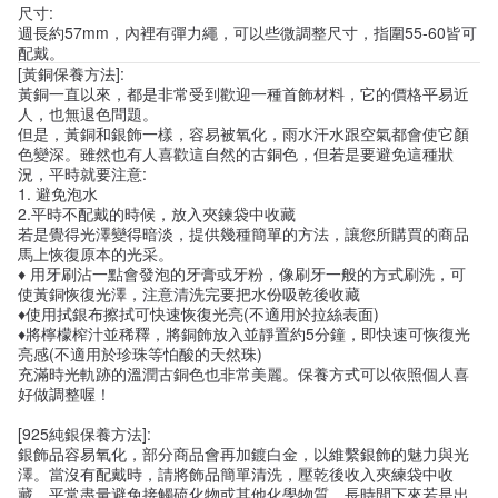
尺寸:
週長約57mm，內裡有彈力繩，可以些微調整尺寸，指圍55-60皆可
配戴。
[黃銅保養方法]:
黃銅一直以來，都是非常受到歡迎一種首飾材料，它的價格平易近
人，也無退色問題。
但是，黃銅和銀飾一樣，容易被氧化，雨水汗水跟空氣都會使它顏
色變深。雖然也有人喜歡這自然的古銅色，但若是要避免這種狀
況，平時就要注意:
1. 避免泡水
2.平時不配戴的時候，放入夾鍊袋中收藏
若是覺得光澤變得暗淡，提供幾種簡單的方法，讓您所購買的商品
馬上恢復原本的光采。
♦ 用牙刷沾一點會發泡的牙膏或牙粉，像刷牙一般的方式刷洗，可
使黃銅恢復光澤，注意清洗完要把水份吸乾後收藏
♦使用拭銀布擦拭可快速恢復光亮(不適用於拉絲表面)
♦將檸檬榨汁並稀釋，將銅飾放入並靜置約5分鐘，即快速可恢復光
亮感(不適用於珍珠等怕酸的天然珠)
充滿時光軌跡的溫潤古銅色也非常美麗。保養方式可以依照個人喜
好做調整喔！
[925純銀保養方法]:
銀飾品容易氧化，部分商品會再加鍍白金，以維繫銀飾的魅力與光
澤。當沒有配戴時，請將飾品簡單清洗，壓乾後收入夾練袋中收
藏。平常盡量避免接觸硫化物或其他化學物質，長時間下來若是出