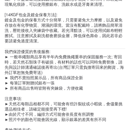
現氧化痕跡，可以使用擦銀布、洗銀水或是牙膏來清理。
[14KGF包金及鍍金保養方法]:
鍍金及包金的保養方式十分簡單，只需要避免大力摩擦，以及避免
存放在有化學物質、潮濕的環境。當沒有配戴時，請將飾品簡單清
洗，壓乾後收入夾練袋中收藏。若光澤黯淡，可以使用拭銀布輕輕
擦拭。注意擦拭及刷洗都會磨損金層，降低保色壽命，因此若非必
要請避免過度清潔。
我們保證優質的售後服務:
► 一般串繩類商品享有半年內免費換繩重串的保固服務一次; 寄回
時，若天然石類珠子有破損，有材料的話也可以同時免費替換，請
先與設計師溝通確認後再寄出(台灣訂單只需負擔寄回來的郵資，海
外訂單恕無免費寄送)
► 我們不賣拍照展示品，所有商品保證全新
► 每筆訂單附贈拭銀布一張
► 所有商品出售時皆附有夾鍊袋，方便收藏
注意事項:
►天然石每顆品相都不同，可能會有些許裂紋或小暇疵，會儘量挑
選品相佳者，請確定能接受再下標!
►由於尺寸不同，編排方式可能會依長度有所調整
►照片中的顏色可能會因光線，顯示銀幕的差異有所不同
產地/製造方式: