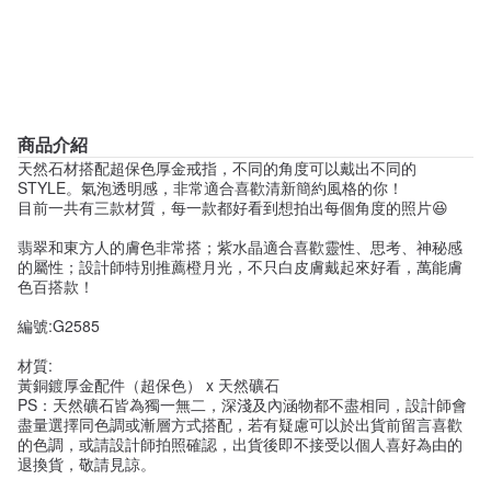
商品介紹
天然石材搭配超保色厚金戒指，不同的角度可以戴出不同的
STYLE。氣泡透明感，非常適合喜歡清新簡約風格的你！
目前一共有三款材質，每一款都好看到想拍出每個角度的照片😆
翡翠和東方人的膚色非常搭；紫水晶適合喜歡靈性、思考、神秘感
的屬性；設計師特別推薦橙月光，不只白皮膚戴起來好看，萬能膚
色百搭款！
編號:G2585
材質:
黃銅鍍厚金配件（超保色） x 天然礦石
PS：天然礦石皆為獨一無二，深淺及內涵物都不盡相同，設計師會
盡量選擇同色調或漸層方式搭配，若有疑慮可以於出貨前留言喜歡
的色調，或請設計師拍照確認，出貨後即不接受以個人喜好為由的
退換貨，敬請見諒。