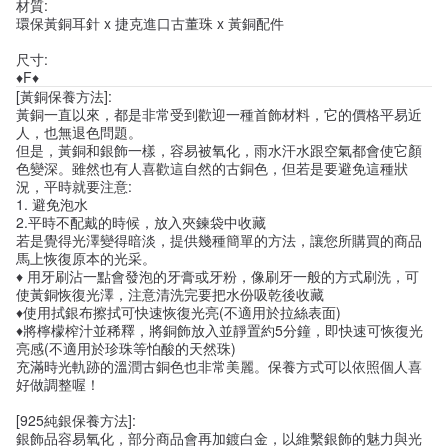
材質:
環保黃銅耳針 x 捷克進口古董珠 x 黃銅配件
尺寸:
♦F♦
[黃銅保養方法]:
黃銅一直以來，都是非常受到歡迎一種首飾材料，它的價格平易近
人，也無退色問題。
但是，黃銅和銀飾一樣，容易被氧化，雨水汗水跟空氣都會使它顏
色變深。雖然也有人喜歡這自然的古銅色，但若是要避免這種狀
況，平時就要注意:
1. 避免泡水
2.平時不配戴的時候，放入夾鍊袋中收藏
若是覺得光澤變得暗淡，提供幾種簡單的方法，讓您所購買的商品
馬上恢復原本的光采。
♦ 用牙刷沾一點會發泡的牙膏或牙粉，像刷牙一般的方式刷洗，可
使黃銅恢復光澤，注意清洗完要把水份吸乾後收藏
♦使用拭銀布擦拭可快速恢復光亮(不適用於拉絲表面)
♦將檸檬榨汁並稀釋，將銅飾放入並靜置約5分鐘，即快速可恢復光
亮感(不適用於珍珠等怕酸的天然珠)
充滿時光軌跡的溫潤古銅色也非常美麗。保養方式可以依照個人喜
好做調整喔！
[925純銀保養方法]:
銀飾品容易氧化，部分商品會再加鍍白金，以維繫銀飾的魅力與光