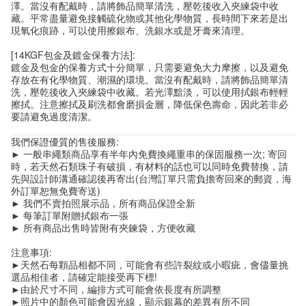
澤。當沒有配戴時，請將飾品簡單清洗，壓乾後收入夾練袋中收
藏。平常盡量避免接觸硫化物或其他化學物質，長時間下來若是出
現氧化痕跡，可以使用擦銀布、洗銀水或是牙膏來清理。
[14KGF包金及鍍金保養方法]:
鍍金及包金的保養方式十分簡單，只需要避免大力摩擦，以及避免
存放在有化學物質、潮濕的環境。當沒有配戴時，請將飾品簡單清
洗，壓乾後收入夾練袋中收藏。若光澤黯淡，可以使用拭銀布輕輕
擦拭。注意擦拭及刷洗都會磨損金層，降低保色壽命，因此若非必
要請避免過度清潔。
我們保證優質的售後服務:
► 一般串繩類商品享有半年內免費換繩重串的保固服務一次; 寄回
時，若天然石類珠子有破損，有材料的話也可以同時免費替換，請
先與設計師溝通確認後再寄出(台灣訂單只需負擔寄回來的郵資，海
外訂單恕無免費寄送)
► 我們不賣拍照展示品，所有商品保證全新
► 每筆訂單附贈拭銀布一張
► 所有商品出售時皆附有夾鍊袋，方便收藏
注意事項:
►天然石每顆品相都不同，可能會有些許裂紋或小暇疵，會儘量挑
選品相佳者，請確定能接受再下標!
►由於尺寸不同，編排方式可能會依長度有所調整
►照片中的顏色可能會因光線，顯示銀幕的差異有所不同