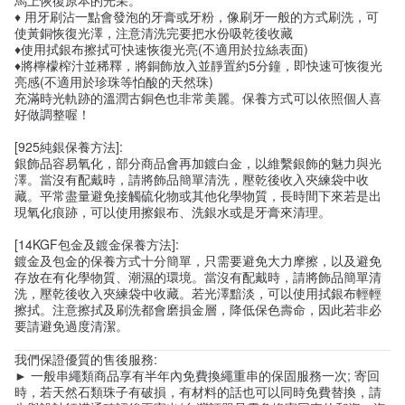
♦ 用牙刷沾一點會發泡的牙膏或牙粉，像刷牙一般的方式刷洗，可
使黃銅恢復光澤，注意清洗完要把水份吸乾後收藏
♦使用拭銀布擦拭可快速恢復光亮(不適用於拉絲表面)
♦將檸檬榨汁並稀釋，將銅飾放入並靜置約5分鐘，即快速可恢復光
亮感(不適用於珍珠等怕酸的天然珠)
充滿時光軌跡的溫潤古銅色也非常美麗。保養方式可以依照個人喜
好做調整喔！
[925純銀保養方法]:
銀飾品容易氧化，部分商品會再加鍍白金，以維繫銀飾的魅力與光
澤。當沒有配戴時，請將飾品簡單清洗，壓乾後收入夾練袋中收
藏。平常盡量避免接觸硫化物或其他化學物質，長時間下來若是出
現氧化痕跡，可以使用擦銀布、洗銀水或是牙膏來清理。
[14KGF包金及鍍金保養方法]:
鍍金及包金的保養方式十分簡單，只需要避免大力摩擦，以及避免
存放在有化學物質、潮濕的環境。當沒有配戴時，請將飾品簡單清
洗，壓乾後收入夾練袋中收藏。若光澤黯淡，可以使用拭銀布輕輕
擦拭。注意擦拭及刷洗都會磨損金層，降低保色壽命，因此若非必
要請避免過度清潔。
我們保證優質的售後服務:
► 一般串繩類商品享有半年內免費換繩重串的保固服務一次; 寄回
時，若天然石類珠子有破損，有材料的話也可以同時免費替換，請