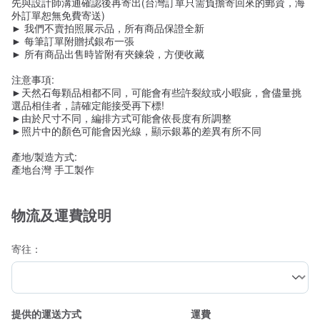
先與設計師溝通確認後再寄出(台灣訂單只需負擔寄回來的郵資，海
外訂單恕無免費寄送)
► 我們不賣拍照展示品，所有商品保證全新
► 每筆訂單附贈拭銀布一張
► 所有商品出售時皆附有夾鍊袋，方便收藏
注意事項:
►天然石每顆品相都不同，可能會有些許裂紋或小暇疵，會儘量挑
選品相佳者，請確定能接受再下標!
►由於尺寸不同，編排方式可能會依長度有所調整
►照片中的顏色可能會因光線，顯示銀幕的差異有所不同
產地/製造方式:
產地台灣 手工製作
物流及運費說明
寄往：
提供的運送方式
運費