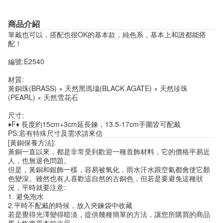
商品介紹
單戴也可以，搭配也很OK的基本款，純色系，基本上和誰都能搭
配！
編號:E2540
材質:
黃銅珠(BRASS) × 天然黑瑪瑙(BLACK AGATE) × 天然珍珠
(PEARL) × 天然雪花石
尺寸:
♦F♦ 長度約15cm+3cm延長鍊，13.5-17cm手圍皆可配戴
PS:若有特殊尺寸及需求請來信
[黃銅保養方法]:
黃銅一直以來，都是非常受到歡迎一種首飾材料，它的價格平易近
人，也無退色問題。
但是，黃銅和銀飾一樣，容易被氧化，雨水汗水跟空氣都會使它顏
色變深。雖然也有人喜歡這自然的古銅色，但若是要避免這種狀
況，平時就要注意:
1. 避免泡水
2.平時不配戴的時候，放入夾鍊袋中收藏
若是覺得光澤變得暗淡，提供幾種簡單的方法，讓您所購買的商品
馬上恢復原本的光采。