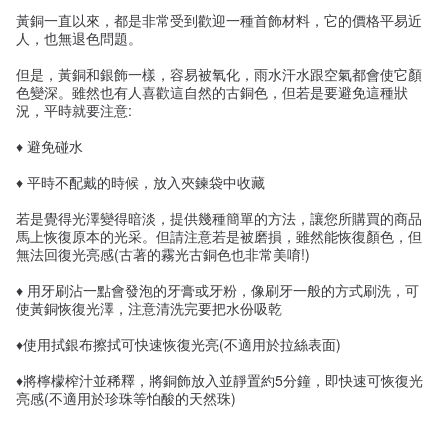
黃銅一直以來，都是非常受到歡迎一種首飾材料，它的價格平易近
人，也無退色問題。
但是，黃銅和銀飾一樣，容易被氧化，雨水汗水跟空氣都會使它顏
色變深。雖然也有人喜歡這自然的古銅色，但若是要避免這種狀
況，平時就要注意:
♦ 避免碰水
♦ 平時不配戴的時候，放入夾鍊袋中收藏
若是覺得光澤變得暗淡，提供幾種簡單的方法，讓您所購買的商品
馬上恢復原本的光采。但請注意若是被磨損，雖然能恢復顏色，但
無法回復光亮感(古著的霧光古銅色也非常美唷!)
♦ 用牙刷沾一點會發泡的牙膏或牙粉，像刷牙一般的方式刷洗，可
使黃銅恢復光澤，注意清洗完要把水份吸乾
♦使用拭銀布擦拭可快速恢復光亮(不適用於拉絲表面)
♦將檸檬榨汁並稀釋，將銅飾放入並靜置約5分鐘，即快速可恢復光
亮感(不適用於珍珠等怕酸的天然珠)