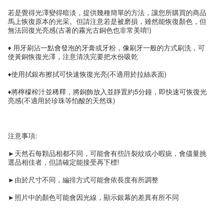
若是覺得光澤變得暗淡，提供幾種簡單的方法，讓您所購買的商品
馬上恢復原本的光采。但請注意若是被磨損，雖然能恢復顏色，但
無法回復光亮感(古著的霧光古銅色也非常美唷!)
♦ 用牙刷沾一點會發泡的牙膏或牙粉，像刷牙一般的方式刷洗，可
使黃銅恢復光澤，注意清洗完要把水份吸乾
♦使用拭銀布擦拭可快速恢復光亮(不適用於拉絲表面)
♦將檸檬榨汁並稀釋，將銅飾放入並靜置約5分鐘，即快速可恢復光
亮感(不適用於珍珠等怕酸的天然珠)
注意事項:
►天然石每顆品相都不同，可能會有些許裂紋或小暇疵，會儘量挑
選品相佳者，但請確定能接受再下標!
►由於尺寸不同，編排方式可能會依長度有所調整
►照片中的顏色可能會因光線，顯示銀幕的差異有所不同