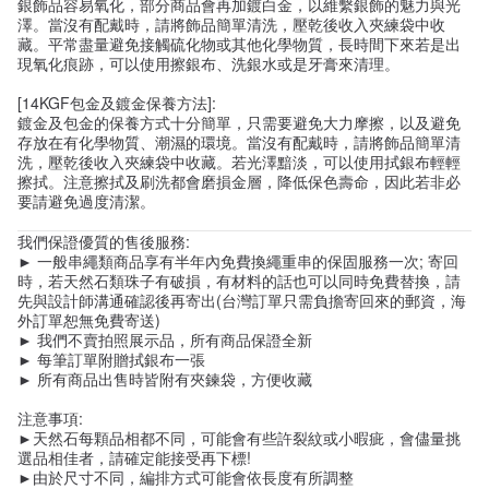
銀飾品容易氧化，部分商品會再加鍍白金，以維繫銀飾的魅力與光
澤。當沒有配戴時，請將飾品簡單清洗，壓乾後收入夾練袋中收
藏。平常盡量避免接觸硫化物或其他化學物質，長時間下來若是出
現氧化痕跡，可以使用擦銀布、洗銀水或是牙膏來清理。
[14KGF包金及鍍金保養方法]:
鍍金及包金的保養方式十分簡單，只需要避免大力摩擦，以及避免
存放在有化學物質、潮濕的環境。當沒有配戴時，請將飾品簡單清
洗，壓乾後收入夾練袋中收藏。若光澤黯淡，可以使用拭銀布輕輕
擦拭。注意擦拭及刷洗都會磨損金層，降低保色壽命，因此若非必
要請避免過度清潔。
我們保證優質的售後服務:
► 一般串繩類商品享有半年內免費換繩重串的保固服務一次; 寄回
時，若天然石類珠子有破損，有材料的話也可以同時免費替換，請
先與設計師溝通確認後再寄出(台灣訂單只需負擔寄回來的郵資，海
外訂單恕無免費寄送)
► 我們不賣拍照展示品，所有商品保證全新
► 每筆訂單附贈拭銀布一張
► 所有商品出售時皆附有夾鍊袋，方便收藏
注意事項:
►天然石每顆品相都不同，可能會有些許裂紋或小暇疵，會儘量挑
選品相佳者，請確定能接受再下標!
►由於尺寸不同，編排方式可能會依長度有所調整