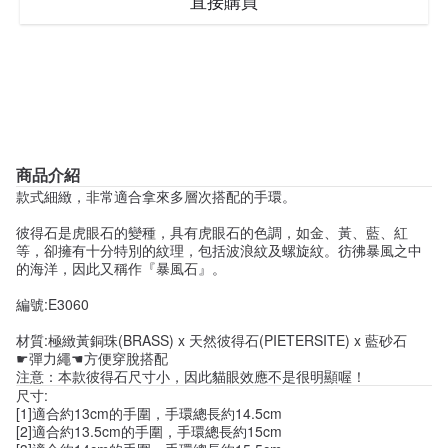
直接購買
商品介紹
款式細緻，非常適合拿來多層次搭配的手環。
彼得石是虎眼石的變種，具有虎眼石的色調，如金、黃、藍、紅
等，卻擁有十分特別的紋理，包括波浪紋及螺旋紋。彷彿暴風之中
的海洋，因此又稱作『暴風石』。
編號:E3060
材質:極緻黃銅珠(BRASS) x 天然彼得石(PIETERSITE) x 藍砂石
☛彈力繩☚方便穿脫搭配
注意：本款彼得石尺寸小，因此貓眼效應不是很明顯喔！
尺寸:
[1]適合約13cm的手圍，手環總長約14.5cm
[2]適合約13.5cm的手圍，手環總長約15cm