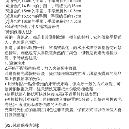
[3]適合約14cm的手圍，手環總長約15.5cm
[4]適合約14.5cm的手圍，手環總長約16cm
[5]適合約15cm的手圍，手環總長約16.5cm
[6]適合約15.5cm的手圍，手環總長約17cm
[7]適合約16cm的手圍，手環總長約17.5cm
PS:若有特殊尺寸及需求請來信
[黃銅保養方法]:
黃銅一直以來，都是非常受到歡迎一種首飾材料，它的價格平易近
人，也無退色問題。
但是，黃銅和銀飾一樣，容易被氧化，雨水汗水跟空氣都會使它顏
色變深。雖然也有人喜歡這自然的古銅色，但若是要避免這種狀
況，平時就要注意:
1. 避免泡水
2.平時不配戴的時候，放入夾鍊袋中收藏
若是覺得光澤變得暗淡，提供幾種簡單的方法，讓您所購買的商品
馬上恢復原本的光采。
♦ 用牙刷沾一點會發泡的牙膏或牙粉，像刷牙一般的方式刷洗，可
使黃銅恢復光澤，注意清洗完要把水份吸乾後收藏
♦使用拭銀布擦拭可快速恢復光亮(不適用於拉絲表面)
♦將檸檬榨汁並稀釋，將銅飾放入並靜置約5分鐘，即快速可恢復光
亮感(不適用於珍珠等怕酸的天然珠)
充滿時光軌跡的溫潤古銅色也非常美麗。保養方式可以依照個人喜
好做調整喔！
[925純銀保養方法]: