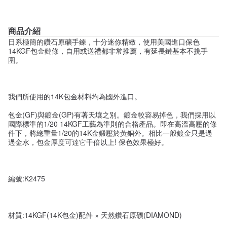
商品介紹
日系極簡的鑽石原礦手鍊，十分迷你精緻，使用美國進口保色
14KGF包金鏈條，自用或送禮都非常推薦，有延長鏈基本不挑手
圍。
我們所使用的14K包金材料均為國外進口。
包金(GF)與鍍金(GP)有著天壤之別。鍍金較容易掉色，我們採用以
國際標準的1/20 14KGF工藝為準則的合格產品。即在高溫高壓的條
件下，將總重量1/20的14K金鍛壓於黃銅外。相比一般鍍金只是過
過金水，包金厚度可達它千倍以上! 保色效果極好。
編號:K2475
材質:14KGF(14K包金)配件 × 天然鑽石原礦(DIAMOND)