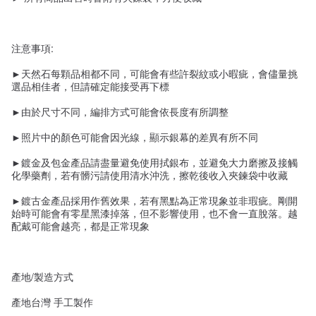
注意事項:
►天然石每顆品相都不同，可能會有些許裂紋或小暇疵，會儘量挑
選品相佳者，但請確定能接受再下標
►由於尺寸不同，編排方式可能會依長度有所調整
►照片中的顏色可能會因光線，顯示銀幕的差異有所不同
►鍍金及包金產品請盡量避免使用拭銀布，並避免大力磨擦及接觸
化學藥劑，若有髒污請使用清水沖洗，擦乾後收入夾鍊袋中收藏
►鍍古金產品採用作舊效果，若有黑點為正常現象並非瑕疵。剛開
始時可能會有零星黑漆掉落，但不影響使用，也不會一直脫落。越
配戴可能會越亮，都是正常現象
產地/製造方式
產地台灣 手工製作