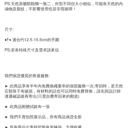
PS:天然原礦顆顆獨一無二，外型不同但大小相似，可能有天然的內
涵物及裂紋，不影響使用也並非瑕疵唷！
尺寸:
♦F♦ 適合约12.5-15.5cm的手圍
PS:若有特殊尺寸及需求請來信
我們保證優質的售後服務:
► 此商品享有半年內免費換繩重串的保固服務一次;寄回時，若天然
石類珠子有破損，有材料的話也可以同時免費替換，請先與設計師
溝通確認後再寄出(只需自費寄回來的郵資)
► 此商品附贈拭銀布一張
► 我們不賣拍照展示品，所有商品保證全新
► 所有商品出售時皆附有夾鍊袋，方便收藏