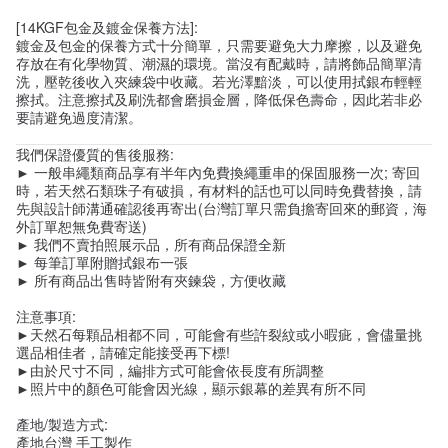
[14KGF包金及鍍金保養方法]:
鍍金及包金的保養方式十分簡單，只需要避免大力摩擦，以及避免
存放在有化學物質、潮濕的環境。當沒有配戴時，請將飾品簡單清
洗，壓乾後收入夾練袋中收藏。若光澤黯淡，可以使用拭銀布輕輕
擦拭。注意擦拭及刷洗都會磨損金層，降低保色壽命，因此若非必
要請避免過度清潔。
我們保證優質的售後服務:
► 一般串繩類商品享有半年內免費換繩重串的保固服務一次; 寄回
時，若天然石類珠子有破損，有材料的話也可以同時免費替換，請
先與設計師溝通確認後再寄出(台灣訂單只需負擔寄回來的郵資，海
外訂單恕無免費寄送)
► 我們不賣拍照展示品，所有商品保證全新
► 每筆訂單附贈拭銀布一張
► 所有商品出售時皆附有夾鍊袋，方便收藏
注意事項:
►天然石每顆品相都不同，可能會有些許裂紋或小暇疵，會儘量挑
選品相佳者，請確定能接受再下標!
►由於尺寸不同，編排方式可能會依長度有所調整
►照片中的顏色可能會因光線，顯示銀幕的差異有所不同
產地/製造方式:
產地台灣 手工製作