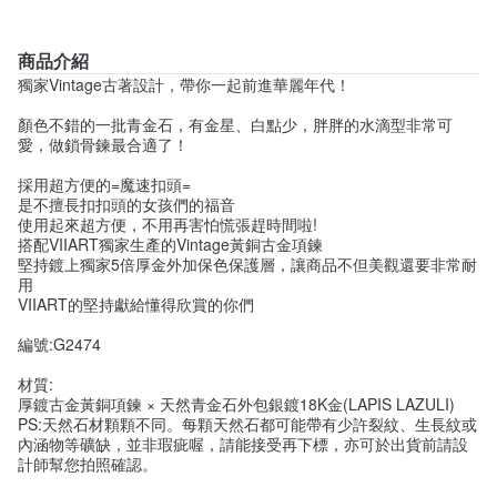
商品介紹
獨家Vintage古著設計，帶你一起前進華麗年代！
顏色不錯的一批青金石，有金星、白點少，胖胖的水滴型非常可
愛，做鎖骨鍊最合適了！
採用超方便的=魔速扣頭=
是不擅長扣扣頭的女孩們的福音
使用起來超方便，不用再害怕慌張趕時間啦!
搭配VIIART獨家生產的Vintage黃銅古金項鍊
堅持鍍上獨家5倍厚金外加保色保護層，讓商品不但美觀還要非常耐
用
VIIART的堅持獻給懂得欣賞的你們
編號:G2474
材質:
厚鍍古金黃銅項鍊 × 天然青金石外包銀鍍18K金(LAPIS LAZULI)
PS:天然石材顆顆不同。每顆天然石都可能帶有少許裂紋、生長紋或
內涵物等礦缺，並非瑕疵喔，請能接受再下標，亦可於出貨前請設
計師幫您拍照確認。