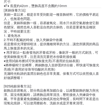
尺寸:
♦F♦ 長度約42cm，墜飾高度不含圈約10mm
[黃銅保養方法]:
黃銅一直以來，都是非常受到歡迎一種首飾材料，它的價格平易近
人，也無退色問題。
但是，黃銅和銀飾一樣，容易被氧化，雨水汗水跟空氣都會使它顏
色變深。雖然也有人喜歡這自然的古銅色，但若是要避免這種狀
況，平時就要注意:
1. 避免泡水
2.平時不配戴的時候，放入夾鍊袋中收藏
若是覺得光澤變得暗淡，提供幾種簡單的方法，讓您所購買的商品
馬上恢復原本的光采。
♦ 用牙刷沾一點會發泡的牙膏或牙粉，像刷牙一般的方式刷洗，可
使黃銅恢復光澤，注意清洗完要把水份吸乾後收藏
♦使用拭銀布擦拭可快速恢復光亮(不適用於拉絲表面)
♦將檸檬榨汁並稀釋，將銅飾放入並靜置約5分鐘，即快速可恢復光
亮感(不適用於珍珠等怕酸的天然珠)
充滿時光軌跡的溫潤古銅色也非常美麗。保養方式可以依照個人喜
好做調整喔！
[925純銀保養方法]:
銀飾品容易氧化，部分商品會再加鍍白金，以維繫銀飾的魅力與光
澤。當沒有配戴時，請將飾品簡單清洗，壓乾後收入夾練袋中收
藏。平常盡量避免接觸硫化物或其他化學物質，長時間下來若是出
現氧化痕跡，可以使用擦銀布、洗銀水或是牙膏來清理。