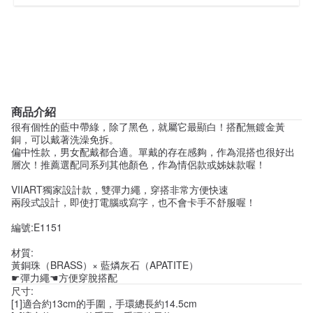
商品介紹
很有個性的藍中帶綠，除了黑色，就屬它最顯白！搭配無鍍金黃
銅，可以戴著洗澡免拆。
偏中性款，男女配戴都合適。單戴的存在感夠，作為混搭也很好出
層次！推薦選配同系列其他顏色，作為情侶款或姊妹款喔！
VIIART獨家設計款，雙彈力繩，穿搭非常方便快速
兩段式設計，即使打電腦或寫字，也不會卡手不舒服喔！
編號:E1151
材質:
黃銅珠（BRASS）× 藍燐灰石（APATITE）
☛彈力繩☚方便穿脫搭配
尺寸:
[1]適合約13cm的手圍，手環總長約14.5cm