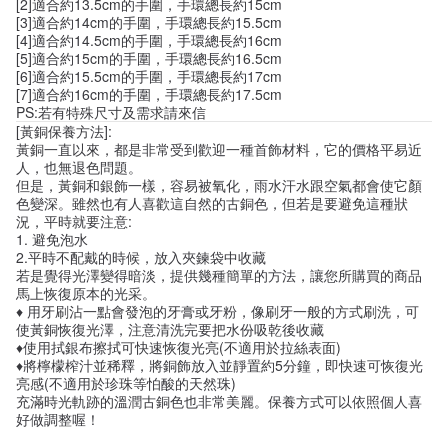
[2]適合約13.5cm的手圍，手環總長約15cm
[3]適合約14cm的手圍，手環總長約15.5cm
[4]適合約14.5cm的手圍，手環總長約16cm
[5]適合約15cm的手圍，手環總長約16.5cm
[6]適合約15.5cm的手圍，手環總長約17cm
[7]適合約16cm的手圍，手環總長約17.5cm
PS:若有特殊尺寸及需求請來信
[黃銅保養方法]:
黃銅一直以來，都是非常受到歡迎一種首飾材料，它的價格平易近
人，也無退色問題。
但是，黃銅和銀飾一樣，容易被氧化，雨水汗水跟空氣都會使它顏
色變深。雖然也有人喜歡這自然的古銅色，但若是要避免這種狀
況，平時就要注意:
1. 避免泡水
2.平時不配戴的時候，放入夾鍊袋中收藏
若是覺得光澤變得暗淡，提供幾種簡單的方法，讓您所購買的商品
馬上恢復原本的光采。
♦ 用牙刷沾一點會發泡的牙膏或牙粉，像刷牙一般的方式刷洗，可
使黃銅恢復光澤，注意清洗完要把水份吸乾後收藏
♦使用拭銀布擦拭可快速恢復光亮(不適用於拉絲表面)
♦將檸檬榨汁並稀釋，將銅飾放入並靜置約5分鐘，即快速可恢復光
亮感(不適用於珍珠等怕酸的天然珠)
充滿時光軌跡的溫潤古銅色也非常美麗。保養方式可以依照個人喜
好做調整喔！