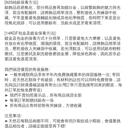
[925純銀保養方法]:
銀飾品容易氧化，部分商品會再加鍍白金，以維繫銀飾的魅力與光
澤。當沒有配戴時，請將飾品簡單清洗，壓乾後收入夾練袋中收
藏。平常盡量避免接觸硫化物或其他化學物質，長時間下來若是出
現氧化痕跡，可以使用擦銀布、洗銀水或是牙膏來清理。
[14KGF包金及鍍金保養方法]:
鍍金及包金的保養方式十分簡單，只需要避免大力摩擦，以及避免
存放在有化學物質、潮濕的環境。當沒有配戴時，請將飾品簡單清
洗，壓乾後收入夾練袋中收藏。若光澤黯淡，可以使用拭銀布輕輕
擦拭。注意擦拭及刷洗都會磨損金層，降低保色壽命，因此若非必
要請避免過度清潔。
我們保證優質的售後服務:
► 一般串繩類商品享有半年內免費換繩重串的保固服務一次; 寄回
時，若天然石類珠子有破損，有材料的話也可以同時免費替換，請
先與設計師溝通確認後再寄出(台灣訂單只需負擔寄回來的郵資，海
外訂單恕無免費寄送)
► 我們不賣拍照展示品，所有商品保證全新
► 每筆訂單附贈拭銀布一張
► 所有商品出售時皆附有夾鍊袋，方便收藏
注意事項:
►天然石每顆品相都不同，可能會有些許裂紋或小暇疵，會儘量挑
選品相佳者，請確定能接受再下標!