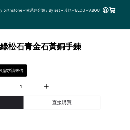
birthstone
依系列分類 / By set
其他
BLOG
ABOUT
灘。綠松石青金石黃銅手鍊
及需求請来信
直接購買