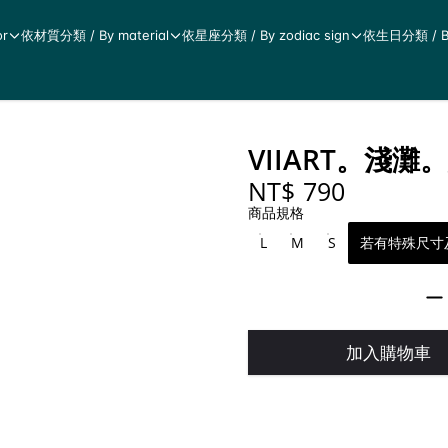
r
依材質分類 / By material
依星座分類 / By zodiac sign
依生日分類 / By 
VIIART。淺
NT$ 790
商品規格
L
M
S
若有特殊尺寸
加入購物車