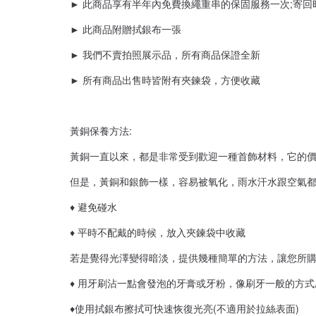
► 此商品享有半年內免費換繩重串的保固服務一次;寄
► 此商品附贈拭銀布一張
► 我們不賣拍照展示品，所有商品保證全新
► 所有商品出售時皆附有夾鍊袋，方便收藏
黃銅保養方法:
黃銅一直以來，都是非常受到歡迎一種首飾材料，它的
但是，黃銅和銀飾一樣，容易被氧化，雨水汗水跟空氣都
♦ 避免碰水
♦ 平時不配戴的時候，放入夾鍊袋中收藏
若是覺得光澤變得暗淡，提供幾種簡單的方法，讓您所購
♦ 用牙刷沾一點會發泡的牙膏或牙粉，像刷牙一般的方
♦使用拭銀布擦拭可快速恢復光亮(不適用於拉絲表面)