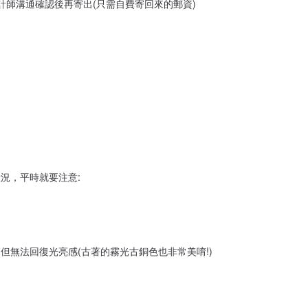
計師溝通確認後再寄出(只需自費寄回來的郵資)
況，平時就要注意:
無法回復光亮感(古著的霧光古銅色也非常美唷!)