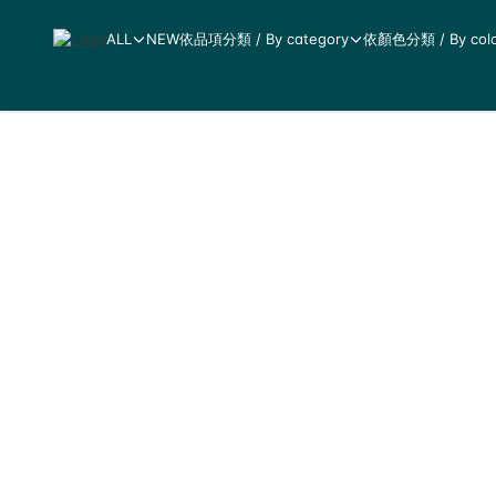
ALL
NEW
依品項分類 / By category
依顏色分類 / By colo