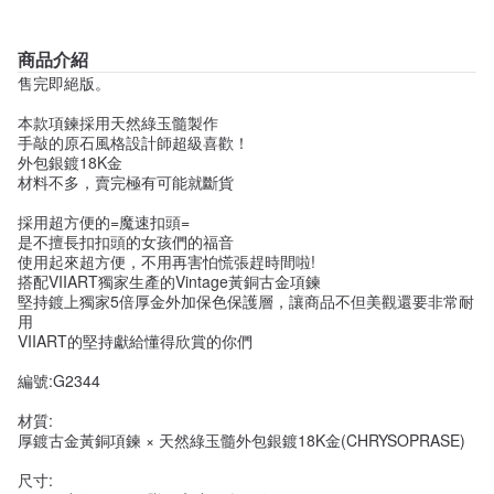
商品介紹
售完即絕版。
本款項鍊採用天然綠玉髓製作
手敲的原石風格設計師超級喜歡！
外包銀鍍18K金
材料不多，賣完極有可能就斷貨
採用超方便的=魔速扣頭=
是不擅長扣扣頭的女孩們的福音
使用起來超方便，不用再害怕慌張趕時間啦!
搭配VIIART獨家生產的Vintage黃銅古金項鍊
堅持鍍上獨家5倍厚金外加保色保護層，讓商品不但美觀還要非常耐
用
VIIART的堅持獻給懂得欣賞的你們
編號:G2344
材質:
厚鍍古金黃銅項鍊 × 天然綠玉髓外包銀鍍18K金(CHRYSOPRASE)
尺寸: