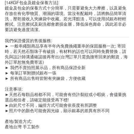
[14KGF包金及鍍金保養方法]:
鍍金及包金的保養方式十分簡單，只需要避免大力摩擦，以及避免
存放在有化學物質、潮濕的環境。當沒有配戴時，請將飾品簡單清
洗，壓乾後收入夾練袋中收藏。若光澤黯淡，可以使用拭銀布輕輕
擦拭。注意擦拭及刷洗都會磨損金層，降低保色壽命，因此若非必
要請避免過度清潔。
我們保證優質的售後服務:
► 一般串繩類商品享有半年內免費換繩重串的保固服務一次; 寄回
時，若天然石類珠子有破損，有材料的話也可以同時免費替換，請
先與設計師溝通確認後再寄出(台灣訂單只需負擔寄回來的郵資，海
外訂單恕無免費寄送)
► 我們不賣拍照展示品，所有商品保證全新
► 每筆訂單附贈拭銀布一張
► 所有商品出售時皆附有夾鍊袋，方便收藏
注意事項:
►天然石每顆品相都不同，可能會有些許裂紋或小暇疵，會儘量挑
選品相佳者，請確定能接受再下標!
►由於尺寸不同，編排方式可能會依長度有所調整
►照片中的顏色可能會因光線，顯示銀幕的差異有所不同
產地/製造方式:
產地台灣 手工製作