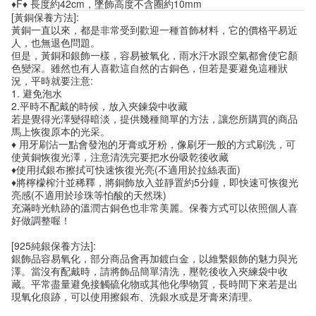
♦F♦ 長度約42cm，墜飾高度不含圈約10mm
[黃銅保養方法]:
黃銅一直以來，都是非常受到歡迎一種首飾材料，它的價格平易近
人，也無退色問題。
但是，黃銅和銀飾一樣，容易被氧化，雨水汗水跟空氣都會使它顏
色變深。雖然也有人喜歡這自然的古銅色，但若是要避免這種狀
況，平時就要注意:
1. 避免泡水
2.平時不配戴的時候，放入夾鍊袋中收藏
若是覺得光澤變得暗淡，提供幾種簡單的方法，讓您所購買的商品
馬上恢復原本的光采。
♦ 用牙刷沾一點會發泡的牙膏或牙粉，像刷牙一般的方式刷洗，可
使黃銅恢復光澤，注意清洗完要把水份吸乾後收藏
♦使用拭銀布擦拭可快速恢復光亮(不適用於拉絲表面)
♦將檸檬榨汁並稀釋，將銅飾放入並靜置約5分鐘，即快速可恢復光
亮感(不適用於珍珠等怕酸的天然珠)
充滿時光軌跡的溫潤古銅色也非常美麗。保養方式可以依照個人喜
好做調整喔！
[925純銀保養方法]:
銀飾品容易氧化，部分商品會再加鍍白金，以維繫銀飾的魅力與光
澤。當沒有配戴時，請將飾品簡單清洗，壓乾後收入夾練袋中收
藏。平常盡量避免接觸硫化物或其他化學物質，長時間下來若是出
現氧化痕跡，可以使用擦銀布、洗銀水或是牙膏來清理。