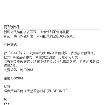
商品介紹
新藝術風格的復古耳環。有個性卻不會難搭配！
目前一共有四色可選，示範配戴的是藍紋瑪瑙款。
可改夾式
款式A為可調式，有黃銅或鍍18K金兩種材質，依原設計做選擇。
款式B為鍍金矽膠式，緊度無法調整，比較小巧可愛
若有需要更改夾式，請在下標時從尺寸規格處選擇。無留言者默認
選擇A款。
此賣場為一對的價錢
編號:E6038-P
材質:
環保黃銅耳針 x 天然薔薇輝石(RHODONITE)
尺寸:
♦F♦