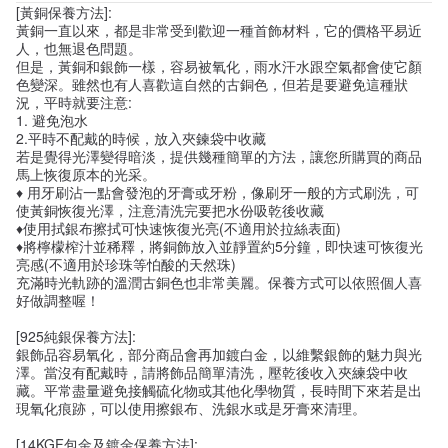
[黃銅保養方法]:
黃銅一直以來，都是非常受到歡迎一種首飾材料，它的價格平易近
人，也無退色問題。
但是，黃銅和銀飾一樣，容易被氧化，雨水汗水跟空氣都會使它顏
色變深。雖然也有人喜歡這自然的古銅色，但若是要避免這種狀
況，平時就要注意:
1. 避免泡水
2.平時不配戴的時候，放入夾鍊袋中收藏
若是覺得光澤變得暗淡，提供幾種簡單的方法，讓您所購買的商品
馬上恢復原本的光采。
♦ 用牙刷沾一點會發泡的牙膏或牙粉，像刷牙一般的方式刷洗，可
使黃銅恢復光澤，注意清洗完要把水份吸乾後收藏
♦使用拭銀布擦拭可快速恢復光亮(不適用於拉絲表面)
♦將檸檬榨汁並稀釋，將銅飾放入並靜置約5分鐘，即快速可恢復光
亮感(不適用於珍珠等怕酸的天然珠)
充滿時光軌跡的溫潤古銅色也非常美麗。保養方式可以依照個人喜
好做調整喔！
[925純銀保養方法]:
銀飾品容易氧化，部分商品會再加鍍白金，以維繫銀飾的魅力與光
澤。當沒有配戴時，請將飾品簡單清洗，壓乾後收入夾練袋中收
藏。平常盡量避免接觸硫化物或其他化學物質，長時間下來若是出
現氧化痕跡，可以使用擦銀布、洗銀水或是牙膏來清理。
[14KGF包金及鍍金保養方法]: