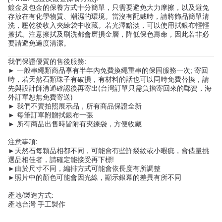
鍍金及包金的保養方式十分簡單，只需要避免大力摩擦，以及避免
存放在有化學物質、潮濕的環境。當沒有配戴時，請將飾品簡單清
洗，壓乾後收入夾練袋中收藏。若光澤黯淡，可以使用拭銀布輕輕
擦拭。注意擦拭及刷洗都會磨損金層，降低保色壽命，因此若非必
要請避免過度清潔。
我們保證優質的售後服務:
► 一般串繩類商品享有半年內免費換繩重串的保固服務一次; 寄回
時，若天然石類珠子有破損，有材料的話也可以同時免費替換，請
先與設計師溝通確認後再寄出(台灣訂單只需負擔寄回來的郵資，海
外訂單恕無免費寄送)
► 我們不賣拍照展示品，所有商品保證全新
► 每筆訂單附贈拭銀布一張
► 所有商品出售時皆附有夾鍊袋，方便收藏
注意事項:
►天然石每顆品相都不同，可能會有些許裂紋或小暇疵，會儘量挑
選品相佳者，請確定能接受再下標!
►由於尺寸不同，編排方式可能會依長度有所調整
►照片中的顏色可能會因光線，顯示銀幕的差異有所不同
產地/製造方式:
產地台灣 手工製作