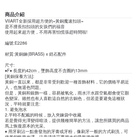
商品介紹
VIIART全新採用超方便的=黃銅魔速扣頭=
是不擅長扣扣頭的女孩們的福音
使用起來超方便，不用再害怕慌張趕時間啦!
編號:E2286
材質:黃銅鍊(BRASS) x 鋯石配件
尺寸:
♦F♦ 長度約42cm，墜飾高度不含圈約13mm
[黃銅保養方法]:
黃銅一直以來，都是非常受到歡迎一種首飾材料，它的價格平易近
人，也無退色問題。
但是，黃銅和銀飾一樣，容易被氧化，雨水汗水跟空氣都會使它顏
色變深。雖然也有人喜歡這自然的古銅色，但若是要避免這種狀
況，平時就要注意:
1. 避免泡水
2.平時不配戴的時候，放入夾鍊袋中收藏
若是覺得光澤變得暗淡，提供幾種簡單的方法，讓您所購買的商品
馬上恢復原本的光采。
♦ 用牙刷沾一點會發泡的牙膏或牙粉，像刷牙一般的方式刷洗，可
使黃銅恢復光澤，注意清洗完要把水份吸乾後收藏