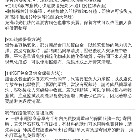
♦使用拭銀布擦拭可快速恢復光亮(不適用於拉絲表面)
♦將檸檬榨汁並稀釋，將銅飾放入並靜置約5分鐘，即快速可恢復光
亮感(不適用於珍珠等怕酸的天然珠)
充滿時光軌跡的溫潤古銅色也非常美麗。保養方式可以依照個人喜
好做調整喔！
[925純銀保養方法]:
銀飾品容易氧化，部分商品會再加鍍白金，以維繫銀飾的魅力與光
澤。當沒有配戴時，請將飾品簡單清洗，壓乾後收入夾練袋中收
藏。平常盡量避免接觸硫化物或其他化學物質，長時間下來若是出
現氧化痕跡，可以使用擦銀布、洗銀水或是牙膏來清理。
[14KGF包金及鍍金保養方法]:
鍍金及包金的保養方式十分簡單，只需要避免大力摩擦，以及避免
存放在有化學物質、潮濕的環境。當沒有配戴時，請將飾品簡單清
洗，壓乾後收入夾練袋中收藏。若光澤黯淡，可以使用拭銀布輕輕
擦拭。注意擦拭及刷洗都會磨損金層，降低保色壽命，因此若非必
要請避免過度清潔。
我們保證優質的售後服務:
► 一般串繩類商品享有半年內免費換繩重串的保固服務一次; 寄回
時，若天然石類珠子有破損，有材料的話也可以同時免費替換，請
先與設計師溝通確認後再寄出(台灣訂單只需負擔寄回來的郵資，海
外訂單恕無免費寄送)