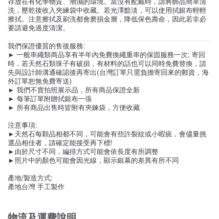
存放在有化學物質、潮濕的環境。當沒有配戴時，請將飾品簡單清
洗，壓乾後收入夾練袋中收藏。若光澤黯淡，可以使用拭銀布輕輕
擦拭。注意擦拭及刷洗都會磨損金層，降低保色壽命，因此若非必
要請避免過度清潔。
我們保證優質的售後服務:
► 一般串繩類商品享有半年內免費換繩重串的保固服務一次; 寄回
時，若天然石類珠子有破損，有材料的話也可以同時免費替換，請
先與設計師溝通確認後再寄出(台灣訂單只需負擔寄回來的郵資，海
外訂單恕無免費寄送)
► 我們不賣拍照展示品，所有商品保證全新
► 每筆訂單附贈拭銀布一張
► 所有商品出售時皆附有夾鍊袋，方便收藏
注意事項:
►天然石每顆品相都不同，可能會有些許裂紋或小暇疵，會儘量挑
選品相佳者，請確定能接受再下標!
►由於尺寸不同，編排方式可能會依長度有所調整
►照片中的顏色可能會因光線，顯示銀幕的差異有所不同
產地/製造方式:
產地台灣 手工製作
物流及運費說明