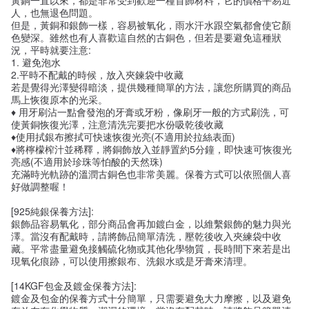
人，也無退色問題。
但是，黃銅和銀飾一樣，容易被氧化，雨水汗水跟空氣都會使它顏
色變深。雖然也有人喜歡這自然的古銅色，但若是要避免這種狀
況，平時就要注意:
1. 避免泡水
2.平時不配戴的時候，放入夾鍊袋中收藏
若是覺得光澤變得暗淡，提供幾種簡單的方法，讓您所購買的商品
馬上恢復原本的光采。
♦ 用牙刷沾一點會發泡的牙膏或牙粉，像刷牙一般的方式刷洗，可
使黃銅恢復光澤，注意清洗完要把水份吸乾後收藏
♦使用拭銀布擦拭可快速恢復光亮(不適用於拉絲表面)
♦將檸檬榨汁並稀釋，將銅飾放入並靜置約5分鐘，即快速可恢復光
亮感(不適用於珍珠等怕酸的天然珠)
充滿時光軌跡的溫潤古銅色也非常美麗。保養方式可以依照個人喜
好做調整喔！
[925純銀保養方法]:
銀飾品容易氧化，部分商品會再加鍍白金，以維繫銀飾的魅力與光
澤。當沒有配戴時，請將飾品簡單清洗，壓乾後收入夾練袋中收
藏。平常盡量避免接觸硫化物或其他化學物質，長時間下來若是出
現氧化痕跡，可以使用擦銀布、洗銀水或是牙膏來清理。
[14KGF包金及鍍金保養方法]:
鍍金及包金的保養方式十分簡單，只需要避免大力摩擦，以及避免