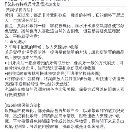
PS:若有特殊尺寸及需求請來信
[黃銅保養方法]:
黃銅一直以來，都是非常受到歡迎一種首飾材料，它的價格平易近
人，也無退色問題。
但是，黃銅和銀飾一樣，容易被氧化，雨水汗水跟空氣都會使它顏
色變深。雖然也有人喜歡這自然的古銅色，但若是要避免這種狀
況，平時就要注意:
1. 避免泡水
2.平時不配戴的時候，放入夾鍊袋中收藏
若是覺得光澤變得暗淡，提供幾種簡單的方法，讓您所購買的商品
馬上恢復原本的光采。
♦ 用牙刷沾一點會發泡的牙膏或牙粉，像刷牙一般的方式刷洗，可
使黃銅恢復光澤，注意清洗完要把水份吸乾後收藏
♦使用拭銀布擦拭可快速恢復光亮(不適用於拉絲表面)
♦將檸檬榨汁並稀釋，將銅飾放入並靜置約5分鐘，即快速可恢復光
亮感(不適用於珍珠等怕酸的天然珠)
充滿時光軌跡的溫潤古銅色也非常美麗。保養方式可以依照個人喜
好做調整喔！
[925純銀保養方法]:
銀飾品容易氧化，部分商品會再加鍍白金，以維繫銀飾的魅力與光
澤。當沒有配戴時，請將飾品簡單清洗，壓乾後收入夾練袋中收
藏。平常盡量避免接觸硫化物或其他化學物質，長時間下來若是出
現氧化痕跡，可以使用擦銀布、洗銀水或是牙膏來清理。