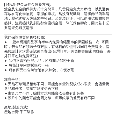
[14KGF包金及鍍金保養方法]:
鍍金及包金的保養方式十分簡單，只需要避免大力摩擦，以及避免
存放在有化學物質、潮濕的環境。當沒有配戴時，請將飾品簡單清
洗，壓乾後收入夾練袋中收藏。若光澤黯淡，可以使用拭銀布輕輕
擦拭。注意擦拭及刷洗都會磨損金層，降低保色壽命，因此若非必
要請避免過度清潔。
我們保證優質的售後服務:
► 一般串繩類商品享有半年內免費換繩重串的保固服務一次; 寄回
時，若天然石類珠子有破損，有材料的話也可以同時免費替換，請
先與設計師溝通確認後再寄出(台灣訂單只需負擔寄回來的郵資，海
外訂單恕無免費寄送)
► 我們不賣拍照展示品，所有商品保證全新
► 每筆訂單附贈拭銀布一張
► 所有商品出售時皆附有夾鍊袋，方便收藏
注意事項:
►天然石每顆品相都不同，可能會有些許裂紋或小暇疵，會儘量挑
選品相佳者，請確定能接受再下標!
►由於尺寸不同，編排方式可能會依長度有所調整
►照片中的顏色可能會因光線，顯示銀幕的差異有所不同
產地/製造方式:
產地台灣 手工製作