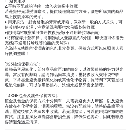
1. 避免泡水
2.平時不配戴的時候，放入夾鍊袋中收藏
若是覺得光澤變得暗淡，提供幾種簡單的方法，讓您所購買的商品
馬上恢復原本的光采。
♦ 用牙刷沾一點會發泡的牙膏或牙粉，像刷牙一般的方式刷洗，可
使黃銅恢復光澤，注意清洗完要把水份吸乾後收藏
♦使用拭銀布擦拭可快速恢復光亮(不適用於拉絲表面)
♦將檸檬榨汁並稀釋，將銅飾放入並靜置約5分鐘，即快速可恢復光
亮感(不適用於珍珠等怕酸的天然珠)
充滿時光軌跡的溫潤古銅色也非常美麗。保養方式可以依照個人喜
好做調整喔！
[925純銀保養方法]:
銀飾品容易氧化，部分商品會再加鍍白金，以維繫銀飾的魅力與光
澤。當沒有配戴時，請將飾品簡單清洗，壓乾後收入夾練袋中收
藏。平常盡量避免接觸硫化物或其他化學物質，長時間下來若是出
現氧化痕跡，可以使用擦銀布、洗銀水或是牙膏來清理。
[14KGF包金及鍍金保養方法]:
鍍金及包金的保養方式十分簡單，只需要避免大力摩擦，以及避免
存放在有化學物質、潮濕的環境。當沒有配戴時，請將飾品簡單清
洗，壓乾後收入夾練袋中收藏。若光澤黯淡，可以使用拭銀布輕輕
擦拭。注意擦拭及刷洗都會磨損金層，降低保色壽命，因此若非必
要請避免過度清潔。