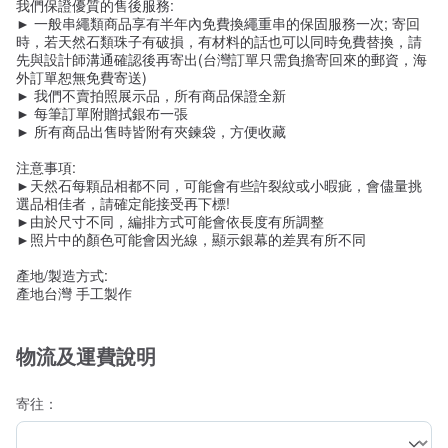
我們保證優質的售後服務:
► 一般串繩類商品享有半年內免費換繩重串的保固服務一次; 寄回
時，若天然石類珠子有破損，有材料的話也可以同時免費替換，請
先與設計師溝通確認後再寄出(台灣訂單只需負擔寄回來的郵資，海
外訂單恕無免費寄送)
► 我們不賣拍照展示品，所有商品保證全新
► 每筆訂單附贈拭銀布一張
► 所有商品出售時皆附有夾鍊袋，方便收藏
注意事項:
►天然石每顆品相都不同，可能會有些許裂紋或小暇疵，會儘量挑
選品相佳者，請確定能接受再下標!
►由於尺寸不同，編排方式可能會依長度有所調整
►照片中的顏色可能會因光線，顯示銀幕的差異有所不同
產地/製造方式:
產地台灣 手工製作
物流及運費說明
寄往：