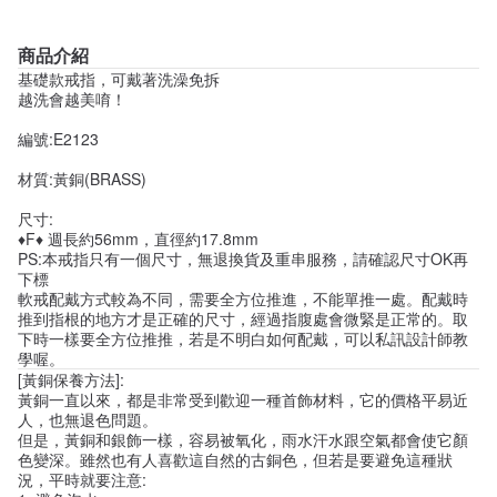
商品介紹
基礎款戒指，可戴著洗澡免拆
越洗會越美唷！
編號:E2123
材質:黃銅(BRASS)
尺寸:
♦F♦ 週長約56mm，直徑約17.8mm
PS:本戒指只有一個尺寸，無退換貨及重串服務，請確認尺寸OK再
下標
軟戒配戴方式較為不同，需要全方位推進，不能單推一處。配戴時
推到指根的地方才是正確的尺寸，經過指腹處會微緊是正常的。取
下時一樣要全方位推推，若是不明白如何配戴，可以私訊設計師教
學喔。
[黃銅保養方法]:
黃銅一直以來，都是非常受到歡迎一種首飾材料，它的價格平易近
人，也無退色問題。
但是，黃銅和銀飾一樣，容易被氧化，雨水汗水跟空氣都會使它顏
色變深。雖然也有人喜歡這自然的古銅色，但若是要避免這種狀
況，平時就要注意: