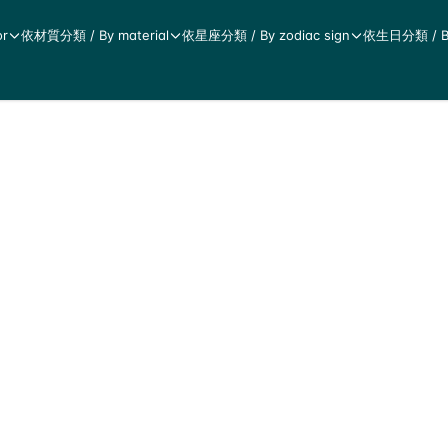
r
依材質分類 / By material
依星座分類 / By zodiac sign
依生日分類 / By 