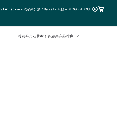
birthstone
依系列分類 / By set
其他
BLOG
ABOUT
搜尋
丹泉石
共有 1 件結果
商品排序