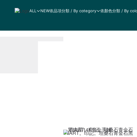
ALL
NEW
依品項分類 / By category
依顏色分類 / By colo
VIIART。印記。坦桑石青金石黑