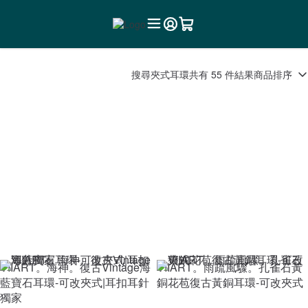
搜尋
夾式耳環
共有 55 件結果
商品排序
VIIART。海神。復古Vintage海
VIIART。雨疏風驟。孔雀石黃
藍寶石耳環-可改夾式|耳扣耳針
銅花苞復古黃銅耳環-可改夾式
獨家