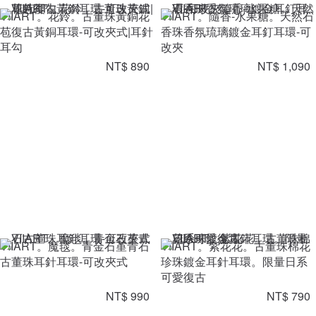
VIIART。花鈴。古董珠黃銅花
VIIART。隨香-水果糖。天然石
苞復古黃銅耳環-可改夾式|耳針
香珠香氛琉璃鍍金耳釘耳環-可
耳勾
改夾
NT$ 890
NT$ 1,090
VIIART。魔毯。青金石堇青石
VIIART。紫花花。古董珠棉花
古董珠耳針耳環-可改夾式
珍珠鍍金耳針耳環。限量日系
可愛復古
NT$ 990
NT$ 790