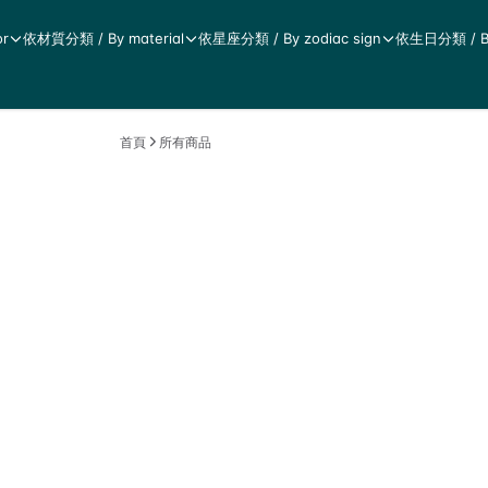
r
依材質分類 / By material
依星座分類 / By zodiac sign
依生日分類 / By 
首頁
所有商品