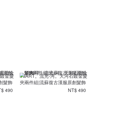
晶鍍金髮
VIIART。流光-河。天河石鍍金髮
創髮飾
夾兩件組|流蘇復古漢服原創髮飾
$ 490
NT$ 490