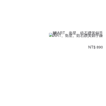
VIIART。衛星。鋯石鑽黃銅手鍊
NT$ 890