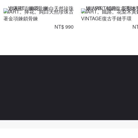
VIIART。捧花。純白天然珍珠古
VIIART。鐵路。花梨木黃
著金項鍊鎖骨鍊
VINTAGE復古手鏈手環
NT$ 990
NT
Powered By Pinzap