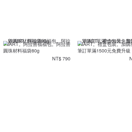
VIIART。阿拉善福福包。阿拉善
VIIART。禮盒包裝。加購
圓珠材料福袋80g
筆訂單滿1500元免費升級
NT$ 790
N