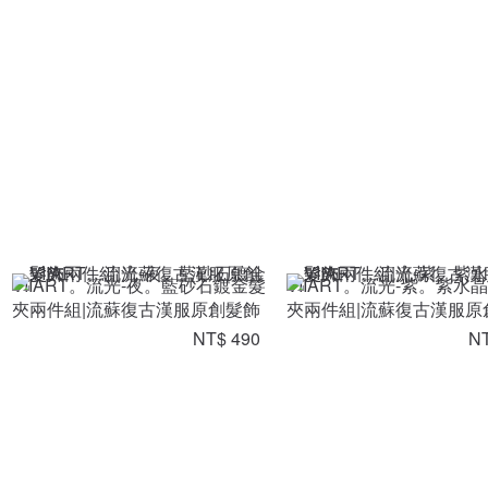
VIIART。流光-夜。藍砂石鍍金髮
VIIART。流光-紫。紫水
夾兩件組|流蘇復古漢服原創髮飾
夾兩件組|流蘇復古漢服原
NT$ 490
NT