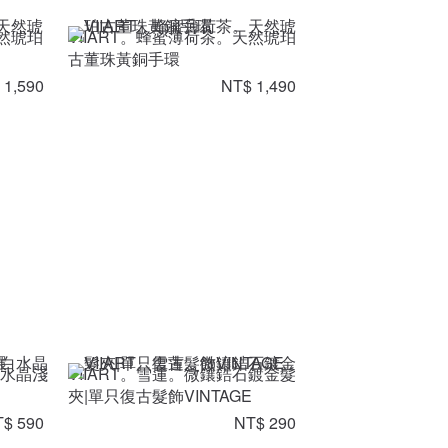
天然琥珀
VIIART。蜂蜜薄荷茶。天然琥珀
古董珠黃銅手環
 1,590
NT$ 1,490
白水晶淺
VIIART。雪蓮。微鑲鋯石鍍金髮
夾|單只復古髮飾VINTAGE
$ 590
NT$ 290