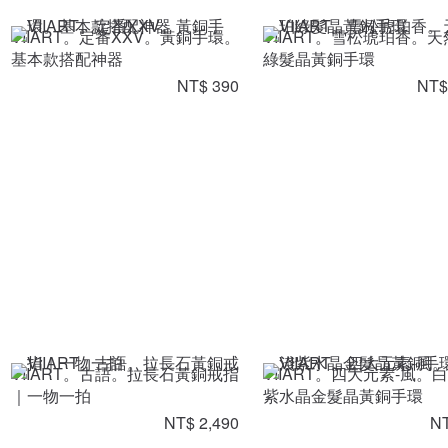
VIIART。定番XXV。黃銅手環。
VIIART。雪松琥珀香。
基本款搭配神器
綠髮晶黃銅手環
NT$ 390
NT$
VIIART。古語。拉長石黃銅戒指
VIIART。四大元素-風。
｜一物一拍
紫水晶金髮晶黃銅手環
NT$ 2,490
NT