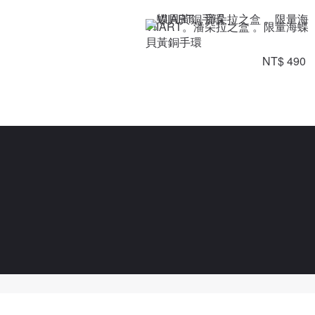
VIIART。潘朵拉之盒 。限量海蝶
貝黃銅手環
NT$ 490