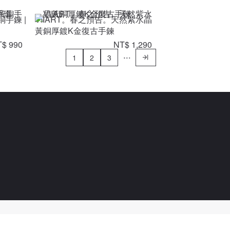
銅手鍊 |
VIIART。春之預告。天然紫水晶
黃銅厚鍍K金復古手鍊
$ 990
NT$ 1,290
1
2
3