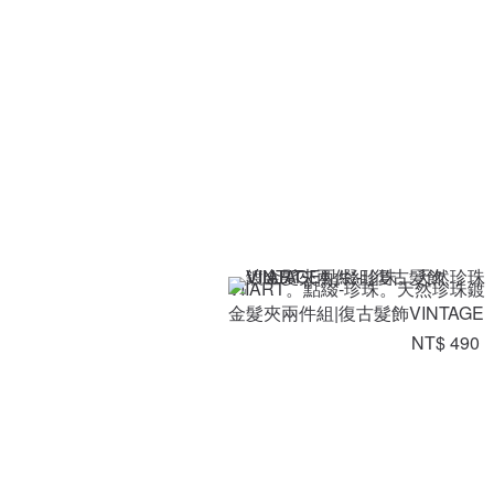
VIIART。點綴-珍珠。天然珍珠鍍
金髮夾兩件組|復古髮飾VINTAGE
NT$ 490