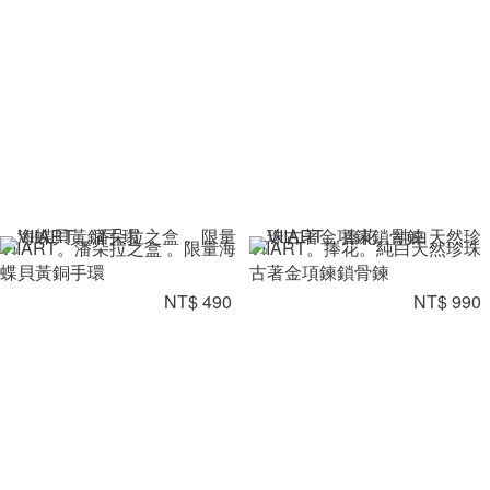
VIIART。潘朵拉之盒 。限量海
VIIART。捧花。純白天然珍珠
蝶貝黃銅手環
古著金項鍊鎖骨鍊
NT$ 490
NT$ 990