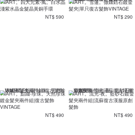
VIIART。四大元素-風。白水晶
VIIART。雪蓮。微鑲鋯石鍍金
淺紫水晶金髮晶黃銅手環
髮夾|單只復古髮飾VINTAGE
NT$ 590
NT$ 290
VIIART。點綴-珍珠。天然珍珠
VIIART。流光-夜。藍砂石鍍金
鍍金髮夾兩件組|復古髮飾
髮夾兩件組|流蘇復古漢服原創
VINTAGE
髮飾
NT$ 490
NT$ 490