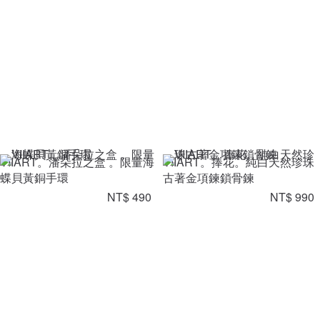
VIIART。潘朵拉之盒 。限量海
VIIART。捧花。純白天然珍珠
蝶貝黃銅手環
古著金項鍊鎖骨鍊
NT$ 490
NT$ 990