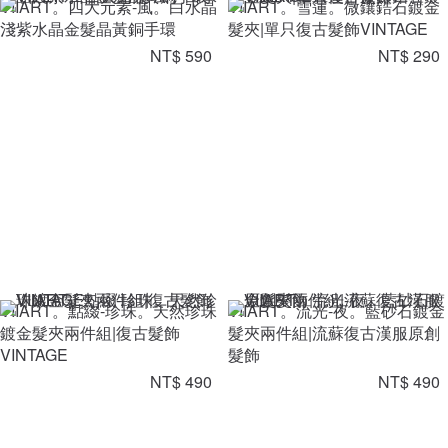
VIIART。四大元素-風。白水晶
VIIART。雪蓮。微鑲鋯石鍍金
淺紫水晶金髮晶黃銅手環
髮夾|單只復古髮飾VINTAGE
NT$ 590
NT$ 290
VIIART。點綴-珍珠。天然珍珠
VIIART。流光-夜。藍砂石鍍金
鍍金髮夾兩件組|復古髮飾
髮夾兩件組|流蘇復古漢服原創
VINTAGE
髮飾
NT$ 490
NT$ 490