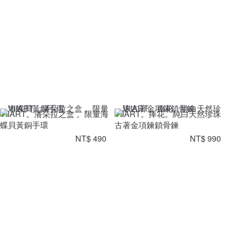
VIIART。潘朵拉之盒 。限量海
VIIART。捧花。純白天然珍珠
蝶貝黃銅手環
古著金項鍊鎖骨鍊
NT$ 490
NT$ 990