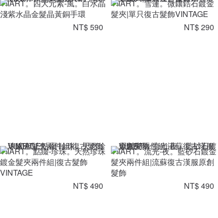
VIIART。四大元素-風。白水晶
VIIART。雪蓮。微鑲鋯石鍍金
淺紫水晶金髮晶黃銅手環
髮夾|單只復古髮飾VINTAGE
NT$ 590
NT$ 290
VIIART。點綴-珍珠。天然珍珠
VIIART。流光-夜。藍砂石鍍金
鍍金髮夾兩件組|復古髮飾
髮夾兩件組|流蘇復古漢服原創
VINTAGE
髮飾
NT$ 490
NT$ 490