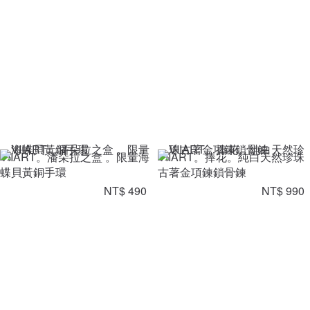
VIIART。潘朵拉之盒 。限量海
VIIART。捧花。純白天然珍珠
蝶貝黃銅手環
古著金項鍊鎖骨鍊
NT$ 490
NT$ 990