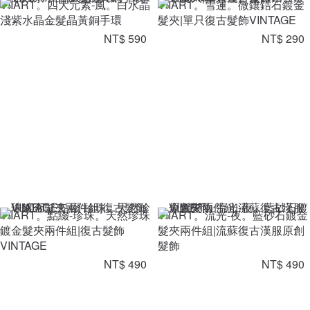
VIIART。四大元素-風。白水晶
VIIART。雪蓮。微鑲鋯石鍍金
淺紫水晶金髮晶黃銅手環
髮夾|單只復古髮飾VINTAGE
NT$ 590
NT$ 290
VIIART。點綴-珍珠。天然珍珠
VIIART。流光-夜。藍砂石鍍金
鍍金髮夾兩件組|復古髮飾
髮夾兩件組|流蘇復古漢服原創
VINTAGE
髮飾
NT$ 490
NT$ 490