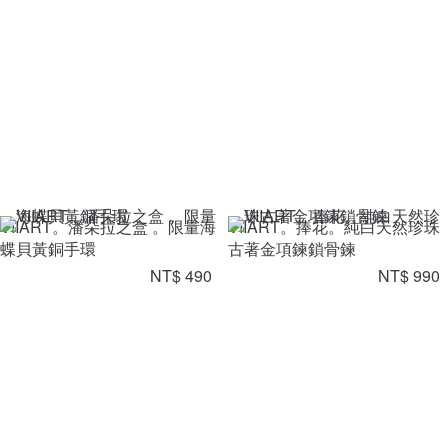
VIIART。潘朵拉之盒 。限量海
VIIART。捧花。純白天然珍珠
蝶貝黃銅手環
古著金項鍊鎖骨鍊
NT$ 490
NT$ 990