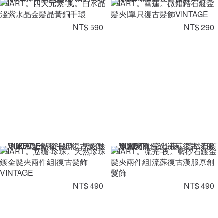
VIIART。四大元素-風。白水晶
VIIART。雪蓮。微鑲鋯石鍍金
淺紫水晶金髮晶黃銅手環
髮夾|單只復古髮飾VINTAGE
NT$ 590
NT$ 290
VIIART。點綴-珍珠。天然珍珠
VIIART。流光-夜。藍砂石鍍金
鍍金髮夾兩件組|復古髮飾
髮夾兩件組|流蘇復古漢服原創
VINTAGE
髮飾
NT$ 490
NT$ 490