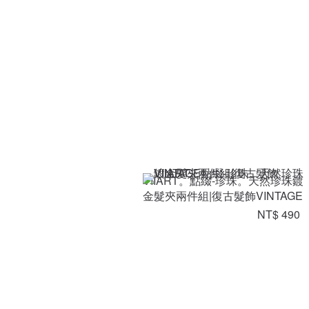
VIIART。點綴-珍珠。天然珍珠鍍
金髮夾兩件組|復古髮飾VINTAGE
NT$ 490