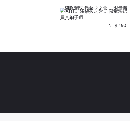
VIIART。潘朵拉之盒 。限量海蝶
貝黃銅手環
NT$ 490