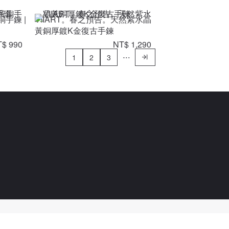
銅手鍊 |
VIIART。春之預告。天然紫水晶
黃銅厚鍍K金復古手鍊
$ 990
NT$ 1,290
1
2
3