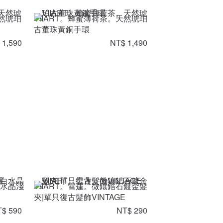
天然琥珀
VIIART。蜂蜜薄荷茶。天然琥珀
古董珠黃銅手環
 1,590
NT$ 1,490
白水晶淺
VIIART。雪蓮。微鑲鋯石鍍金髮
夾|單只復古髮飾VINTAGE
$ 590
NT$ 290