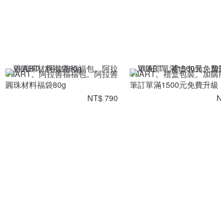
VIIART。阿拉善福福包。阿拉善
VIIART。禮盒包裝。加購
圓珠材料福袋80g
筆訂單滿1500元免費升級
NT$ 790
N