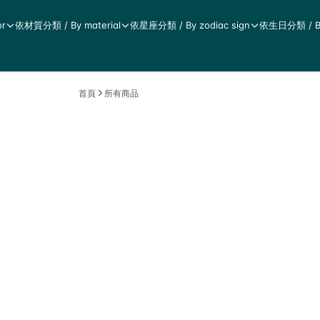
r
依材質分類 / By material
依星座分類 / By zodiac sign
依生日分類 / By 
首頁
所有商品