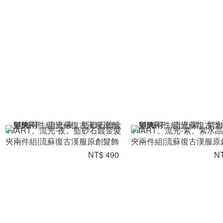
VIIART。流光-夜。藍砂石鍍金髮
VIIART。流光-紫。紫水
夾兩件組|流蘇復古漢服原創髮飾
夾兩件組|流蘇復古漢服原
NT$ 490
NT