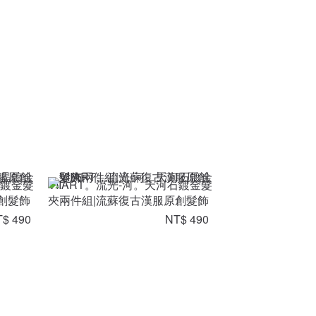
晶鍍金髮
VIIART。流光-河。天河石鍍金髮
創髮飾
夾兩件組|流蘇復古漢服原創髮飾
$ 490
NT$ 490