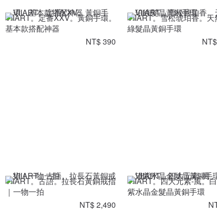
VIIART。定番XXV。黃銅手環。
VIIART。雪松琥珀香。
基本款搭配神器
綠髮晶黃銅手環
NT$ 390
NT$
VIIART。古語。拉長石黃銅戒指
VIIART。四大元素-風。
｜一物一拍
紫水晶金髮晶黃銅手環
NT$ 2,490
NT