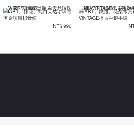
VIIART。捧花。純白天然珍珠古
VIIART。鐵路。花梨木黃
著金項鍊鎖骨鍊
VINTAGE復古手鏈手環
NT$ 990
NT
Powered By Pinzap