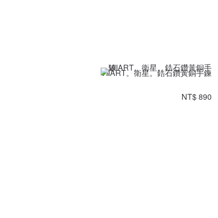
VIIART。衛星。鋯石鑽黃銅手鍊
NT$ 890