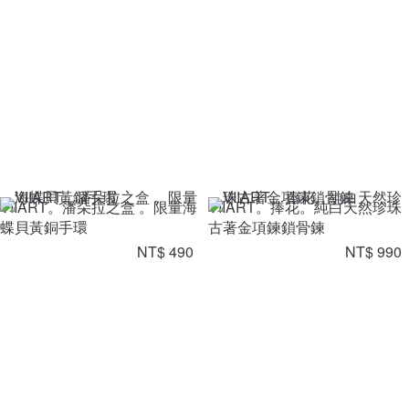
VIIART。潘朵拉之盒 。限量海
VIIART。捧花。純白天然珍珠
蝶貝黃銅手環
古著金項鍊鎖骨鍊
NT$ 490
NT$ 990