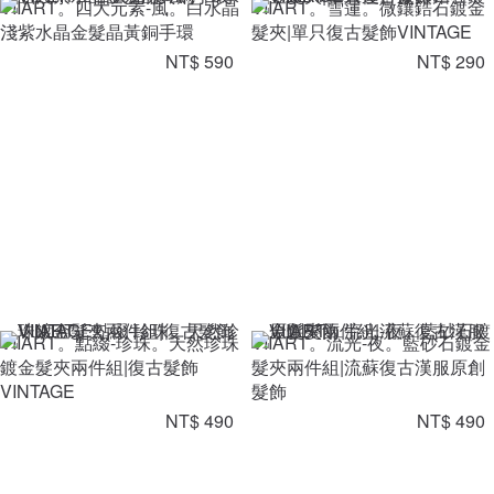
VIIART。四大元素-風。白水晶
VIIART。雪蓮。微鑲鋯石鍍金
淺紫水晶金髮晶黃銅手環
髮夾|單只復古髮飾VINTAGE
NT$ 590
NT$ 290
VIIART。點綴-珍珠。天然珍珠
VIIART。流光-夜。藍砂石鍍金
鍍金髮夾兩件組|復古髮飾
髮夾兩件組|流蘇復古漢服原創
VINTAGE
髮飾
NT$ 490
NT$ 490