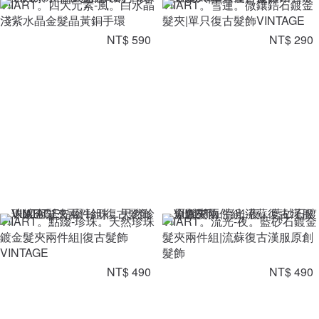
VIIART。四大元素-風。白水晶
VIIART。雪蓮。微鑲鋯石鍍金
淺紫水晶金髮晶黃銅手環
髮夾|單只復古髮飾VINTAGE
NT$ 590
NT$ 290
VIIART。點綴-珍珠。天然珍珠
VIIART。流光-夜。藍砂石鍍金
鍍金髮夾兩件組|復古髮飾
髮夾兩件組|流蘇復古漢服原創
VINTAGE
髮飾
NT$ 490
NT$ 490