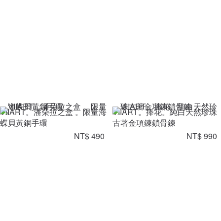
VIIART。潘朵拉之盒 。限量海
VIIART。捧花。純白天然珍珠
蝶貝黃銅手環
古著金項鍊鎖骨鍊
NT$ 490
NT$ 990