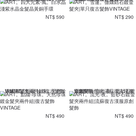
VIIART。四大元素-風。白水晶
VIIART。雪蓮。微鑲鋯石鍍金
淺紫水晶金髮晶黃銅手環
髮夾|單只復古髮飾VINTAGE
NT$ 590
NT$ 290
VIIART。點綴-珍珠。天然珍珠
VIIART。流光-夜。藍砂石鍍金
鍍金髮夾兩件組|復古髮飾
髮夾兩件組|流蘇復古漢服原創
VINTAGE
髮飾
NT$ 490
NT$ 490