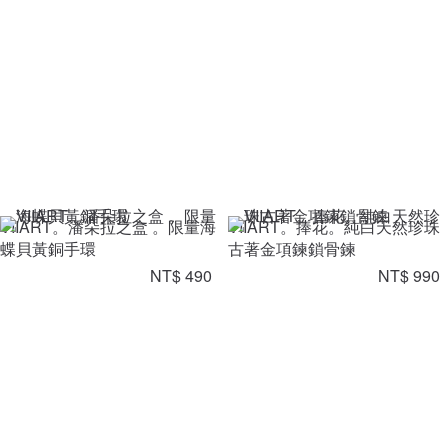
VIIART。潘朵拉之盒 。限量海
VIIART。捧花。純白天然珍珠
蝶貝黃銅手環
古著金項鍊鎖骨鍊
NT$ 490
NT$ 990