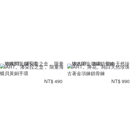
VIIART。潘朵拉之盒 。限量海
VIIART。捧花。純白天然珍珠
蝶貝黃銅手環
古著金項鍊鎖骨鍊
NT$ 490
NT$ 990