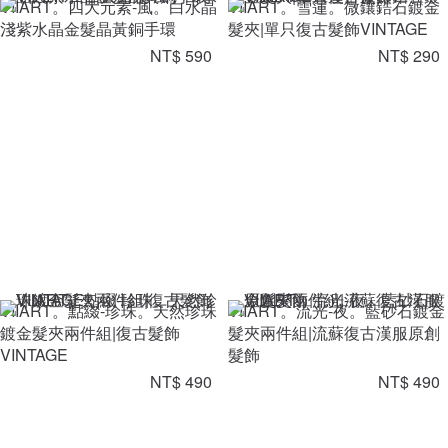
VIIART。四大元素-風。白水晶
VIIART。雪蓮。微鑲鋯石鍍金
淺紫水晶金髮晶黃銅手環
髮夾|單只復古髮飾VINTAGE
NT$ 590
NT$ 290
VIIART。點綴-珍珠。天然珍珠
VIIART。流光-夜。藍砂石鍍金
鍍金髮夾兩件組|復古髮飾
髮夾兩件組|流蘇復古漢服原創
VINTAGE
髮飾
NT$ 490
NT$ 490