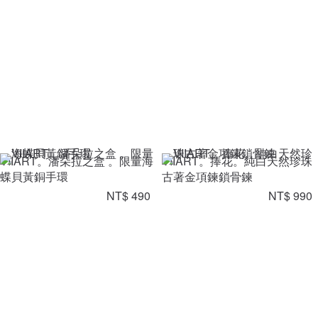
VIIART。潘朵拉之盒 。限量海
VIIART。捧花。純白天然珍珠
蝶貝黃銅手環
古著金項鍊鎖骨鍊
NT$ 490
NT$ 990