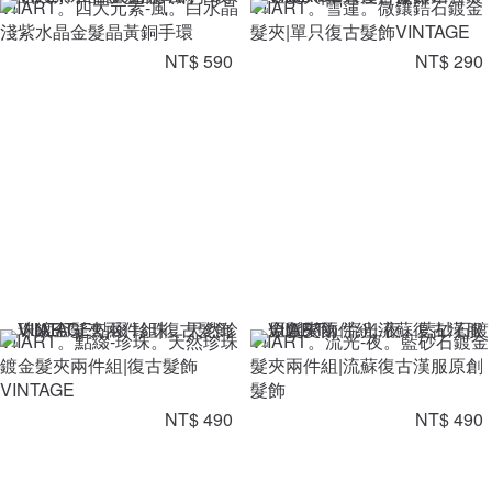
VIIART。四大元素-風。白水晶
VIIART。雪蓮。微鑲鋯石鍍金
淺紫水晶金髮晶黃銅手環
髮夾|單只復古髮飾VINTAGE
NT$ 590
NT$ 290
VIIART。點綴-珍珠。天然珍珠
VIIART。流光-夜。藍砂石鍍金
鍍金髮夾兩件組|復古髮飾
髮夾兩件組|流蘇復古漢服原創
VINTAGE
髮飾
NT$ 490
NT$ 490