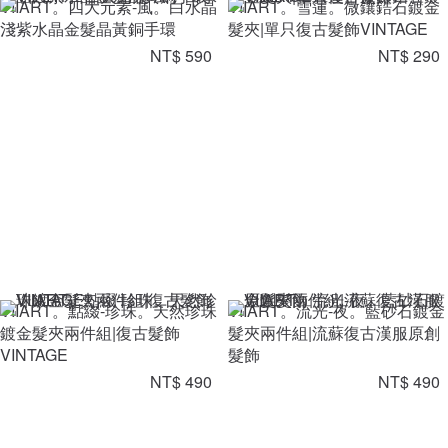
VIIART。四大元素-風。白水晶
VIIART。雪蓮。微鑲鋯石鍍金
淺紫水晶金髮晶黃銅手環
髮夾|單只復古髮飾VINTAGE
NT$ 590
NT$ 290
VIIART。點綴-珍珠。天然珍珠
VIIART。流光-夜。藍砂石鍍金
鍍金髮夾兩件組|復古髮飾
髮夾兩件組|流蘇復古漢服原創
VINTAGE
髮飾
NT$ 490
NT$ 490