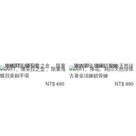
VIIART。潘朵拉之盒 。限量海
VIIART。捧花。純白天然珍珠
蝶貝黃銅手環
古著金項鍊鎖骨鍊
NT$ 490
NT$ 990