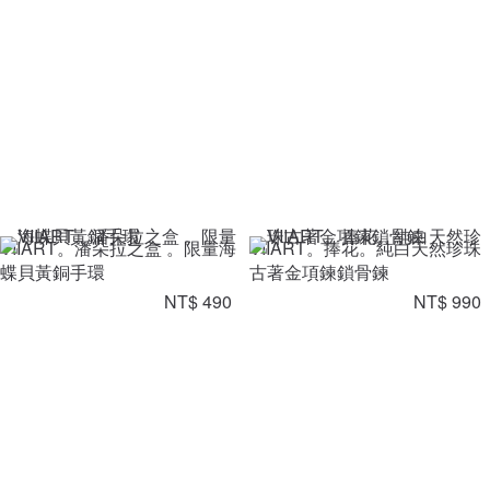
VIIART。潘朵拉之盒 。限量海
VIIART。捧花。純白天然珍珠
蝶貝黃銅手環
古著金項鍊鎖骨鍊
NT$ 490
NT$ 990