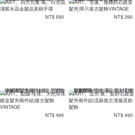
VIIART。四大元素-風。白水晶
VIIART。雪蓮。微鑲鋯石鍍金
淺紫水晶金髮晶黃銅手環
髮夾|單只復古髮飾VINTAGE
NT$ 590
NT$ 290
VIIART。點綴-珍珠。天然珍珠
VIIART。流光-夜。藍砂石鍍金
鍍金髮夾兩件組|復古髮飾
髮夾兩件組|流蘇復古漢服原創
VINTAGE
髮飾
NT$ 490
NT$ 490