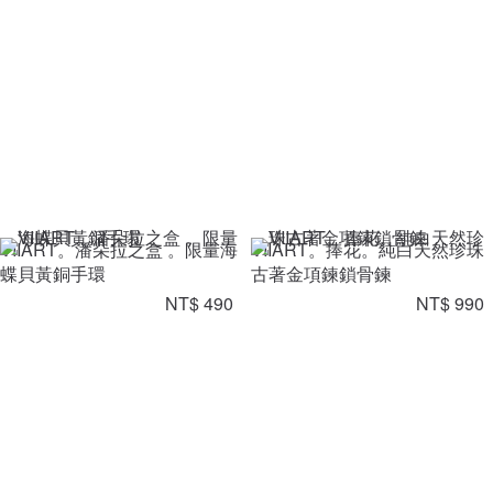
VIIART。潘朵拉之盒 。限量海
VIIART。捧花。純白天然珍珠
蝶貝黃銅手環
古著金項鍊鎖骨鍊
NT$ 490
NT$ 990