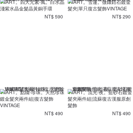
VIIART。四大元素-風。白水晶
VIIART。雪蓮。微鑲鋯石鍍金
淺紫水晶金髮晶黃銅手環
髮夾|單只復古髮飾VINTAGE
NT$ 590
NT$ 290
VIIART。點綴-珍珠。天然珍珠
VIIART。流光-夜。藍砂石鍍金
鍍金髮夾兩件組|復古髮飾
髮夾兩件組|流蘇復古漢服原創
VINTAGE
髮飾
NT$ 490
NT$ 490