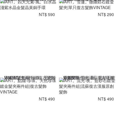
VIIART。四大元素-風。白水晶
VIIART。雪蓮。微鑲鋯石鍍金
淺紫水晶金髮晶黃銅手環
髮夾|單只復古髮飾VINTAGE
NT$ 590
NT$ 290
VIIART。點綴-珍珠。天然珍珠
VIIART。流光-夜。藍砂石鍍金
鍍金髮夾兩件組|復古髮飾
髮夾兩件組|流蘇復古漢服原創
VINTAGE
髮飾
NT$ 490
NT$ 490