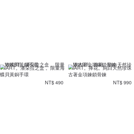
VIIART。潘朵拉之盒 。限量海
VIIART。捧花。純白天然珍珠
蝶貝黃銅手環
古著金項鍊鎖骨鍊
NT$ 490
NT$ 990