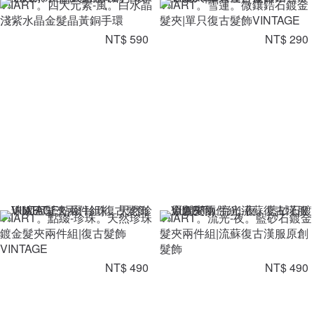
VIIART。四大元素-風。白水晶
VIIART。雪蓮。微鑲鋯石鍍金
淺紫水晶金髮晶黃銅手環
髮夾|單只復古髮飾VINTAGE
NT$ 590
NT$ 290
VIIART。點綴-珍珠。天然珍珠
VIIART。流光-夜。藍砂石鍍金
鍍金髮夾兩件組|復古髮飾
髮夾兩件組|流蘇復古漢服原創
VINTAGE
髮飾
NT$ 490
NT$ 490