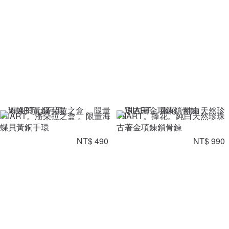
VIIART。潘朵拉之盒 。限量海
VIIART。捧花。純白天然珍珠
蝶貝黃銅手環
古著金項鍊鎖骨鍊
NT$ 490
NT$ 990