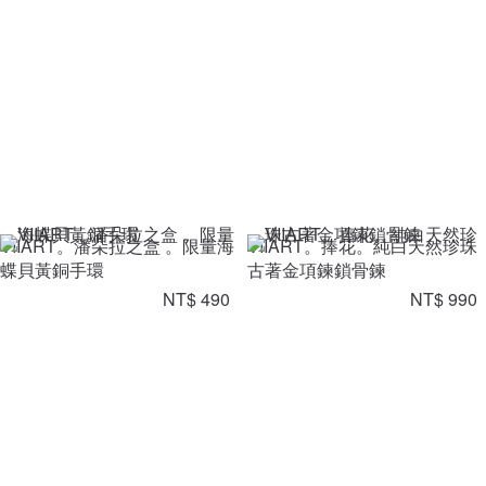
VIIART。潘朵拉之盒 。限量海
VIIART。捧花。純白天然珍珠
蝶貝黃銅手環
古著金項鍊鎖骨鍊
NT$ 490
NT$ 990