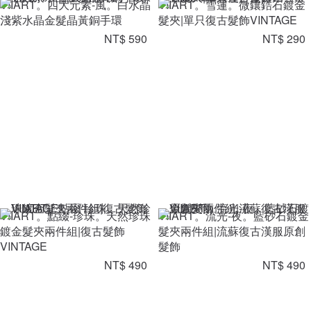
VIIART。四大元素-風。白水晶
VIIART。雪蓮。微鑲鋯石鍍金
淺紫水晶金髮晶黃銅手環
髮夾|單只復古髮飾VINTAGE
NT$ 590
NT$ 290
VIIART。點綴-珍珠。天然珍珠
VIIART。流光-夜。藍砂石鍍金
鍍金髮夾兩件組|復古髮飾
髮夾兩件組|流蘇復古漢服原創
VINTAGE
髮飾
NT$ 490
NT$ 490