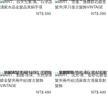
VIIART。四大元素-風。白水晶
VIIART。雪蓮。微鑲鋯石鍍金
淺紫水晶金髮晶黃銅手環
髮夾|單只復古髮飾VINTAGE
NT$ 590
NT$ 290
VIIART。點綴-珍珠。天然珍珠
VIIART。流光-夜。藍砂石鍍金
鍍金髮夾兩件組|復古髮飾
髮夾兩件組|流蘇復古漢服原創
VINTAGE
髮飾
NT$ 490
NT$ 490