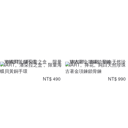
VIIART。潘朵拉之盒 。限量海
VIIART。捧花。純白天然珍珠
蝶貝黃銅手環
古著金項鍊鎖骨鍊
NT$ 490
NT$ 990