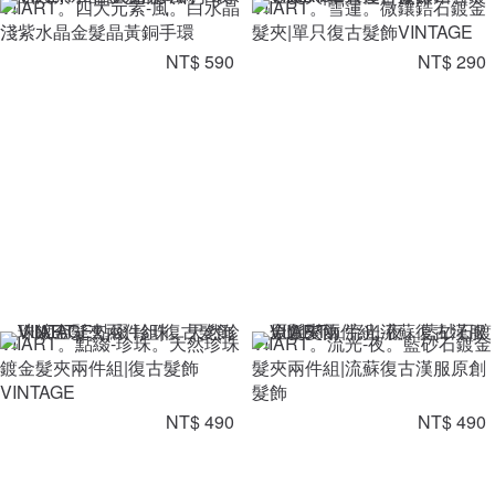
VIIART。四大元素-風。白水晶
VIIART。雪蓮。微鑲鋯石鍍金
淺紫水晶金髮晶黃銅手環
髮夾|單只復古髮飾VINTAGE
NT$ 590
NT$ 290
VIIART。點綴-珍珠。天然珍珠
VIIART。流光-夜。藍砂石鍍金
鍍金髮夾兩件組|復古髮飾
髮夾兩件組|流蘇復古漢服原創
VINTAGE
髮飾
NT$ 490
NT$ 490