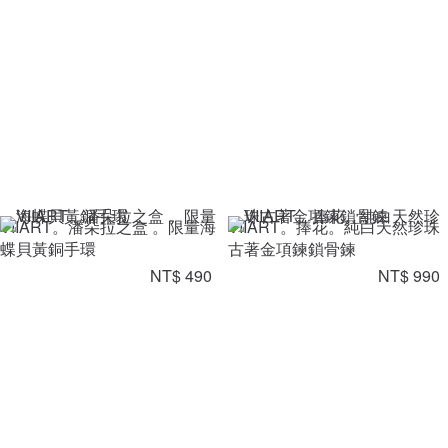
VIIART。潘朵拉之盒 。限量海
VIIART。捧花。純白天然珍珠
蝶貝黃銅手環
古著金項鍊鎖骨鍊
NT$ 490
NT$ 990