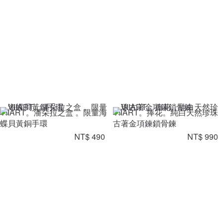
VIIART。潘朵拉之盒 。限量海
VIIART。捧花。純白天然珍珠
蝶貝黃銅手環
古著金項鍊鎖骨鍊
NT$ 490
NT$ 990