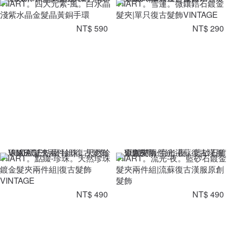
VIIART。四大元素-風。白水晶
VIIART。雪蓮。微鑲鋯石鍍金
淺紫水晶金髮晶黃銅手環
髮夾|單只復古髮飾VINTAGE
NT$ 590
NT$ 290
VIIART。點綴-珍珠。天然珍珠
VIIART。流光-夜。藍砂石鍍金
鍍金髮夾兩件組|復古髮飾
髮夾兩件組|流蘇復古漢服原創
VINTAGE
髮飾
NT$ 490
NT$ 490