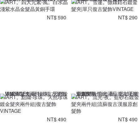
VIIART。四大元素-風。白水晶
VIIART。雪蓮。微鑲鋯石鍍金
淺紫水晶金髮晶黃銅手環
髮夾|單只復古髮飾VINTAGE
NT$ 590
NT$ 290
VIIART。點綴-珍珠。天然珍珠
VIIART。流光-夜。藍砂石鍍金
鍍金髮夾兩件組|復古髮飾
髮夾兩件組|流蘇復古漢服原創
VINTAGE
髮飾
NT$ 490
NT$ 490