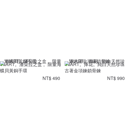
VIIART。潘朵拉之盒 。限量海
VIIART。捧花。純白天然珍珠
蝶貝黃銅手環
古著金項鍊鎖骨鍊
NT$ 490
NT$ 990