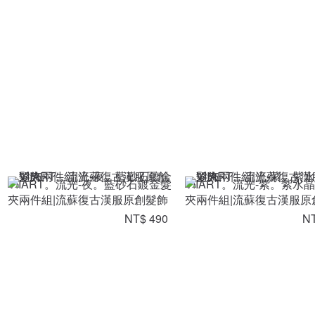
VIIART。流光-夜。藍砂石鍍金髮
VIIART。流光-紫。紫水
夾兩件組|流蘇復古漢服原創髮飾
夾兩件組|流蘇復古漢服原
NT$ 490
NT