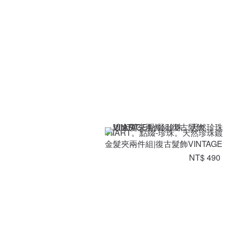
VIIART。點綴-珍珠。天然珍珠鍍
金髮夾兩件組|復古髮飾VINTAGE
NT$ 490