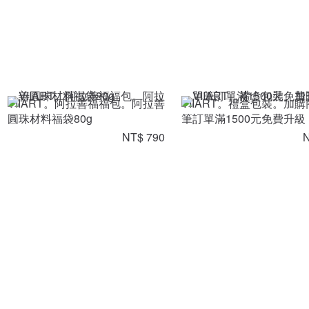
VIIART。阿拉善福福包。阿拉善
VIIART。禮盒包裝。加購
圓珠材料福袋80g
筆訂單滿1500元免費升級
NT$ 790
N