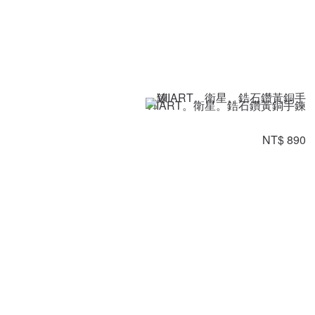
VIIART。衛星。鋯石鑽黃銅手鍊
NT$ 890