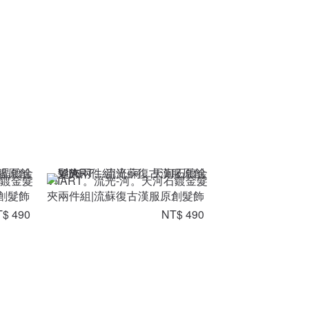
晶鍍金髮
VIIART。流光-河。天河石鍍金髮
創髮飾
夾兩件組|流蘇復古漢服原創髮飾
$ 490
NT$ 490