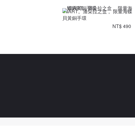
VIIART。潘朵拉之盒 。限量海蝶
貝黃銅手環
NT$ 490