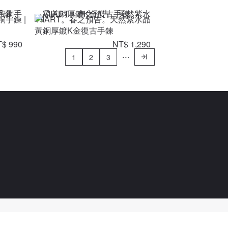
銅手鍊 |
VIIART。春之預告。天然紫水晶
黃銅厚鍍K金復古手鍊
$ 990
NT$ 1,290
1
2
3