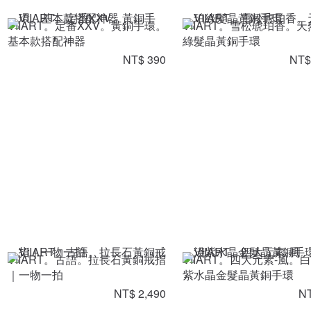
VIIART。定番XXV。黃銅手環。
VIIART。雪松琥珀香。
基本款搭配神器
綠髮晶黃銅手環
NT$ 390
NT$
VIIART。古語。拉長石黃銅戒指
VIIART。四大元素-風。
｜一物一拍
紫水晶金髮晶黃銅手環
NT$ 2,490
NT