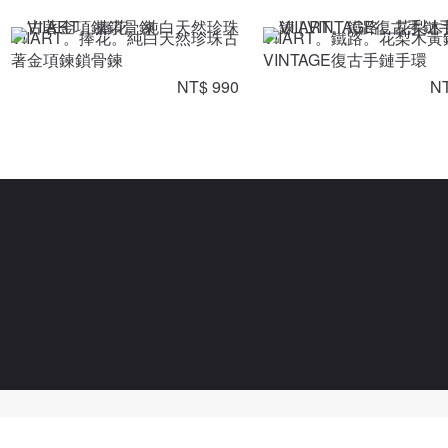
VIIART。捧花。純白天然珍珠古
VIIART。鐵路。花梨木黃
著金項鍊鎖骨鍊
VINTAGE復古手鏈手環
NT$ 990
NT
Powered By Pinzap