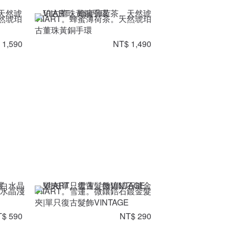
天然琥珀
VIIART。蜂蜜薄荷茶。天然琥珀
古董珠黃銅手環
 1,590
NT$ 1,490
白水晶淺
VIIART。雪蓮。微鑲鋯石鍍金髮
夾|單只復古髮飾VINTAGE
$ 590
NT$ 290