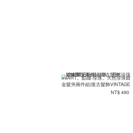
VIIART。點綴-珍珠。天然珍珠鍍
金髮夾兩件組|復古髮飾VINTAGE
NT$ 490