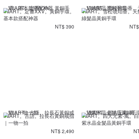
VIIART。定番XXV。黃銅手環。
VIIART。雪松琥珀香。
基本款搭配神器
綠髮晶黃銅手環
NT$ 390
NT$
VIIART。古語。拉長石黃銅戒指
VIIART。四大元素-風。
｜一物一拍
紫水晶金髮晶黃銅手環
NT$ 2,490
NT