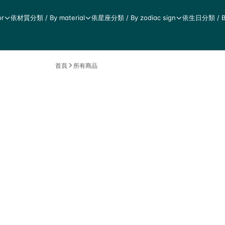
r
依材質分類 / By material
依星座分類 / By zodiac sign
依生日分類 / By 
首頁
所有商品