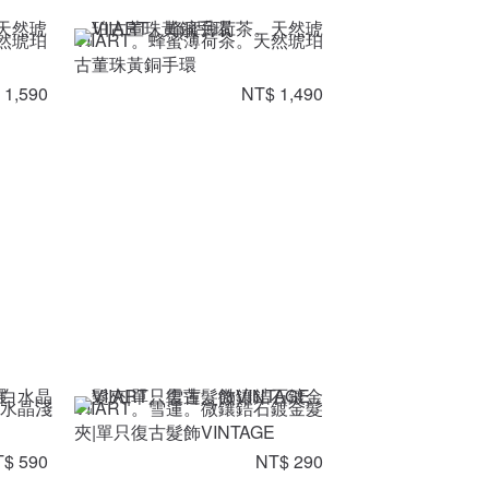
天然琥珀
VIIART。蜂蜜薄荷茶。天然琥珀
古董珠黃銅手環
 1,590
NT$ 1,490
白水晶淺
VIIART。雪蓮。微鑲鋯石鍍金髮
夾|單只復古髮飾VINTAGE
$ 590
NT$ 290