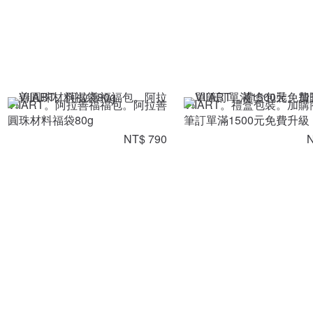
VIIART。阿拉善福福包。阿拉善
VIIART。禮盒包裝。加購
圓珠材料福袋80g
筆訂單滿1500元免費升級
NT$ 790
N