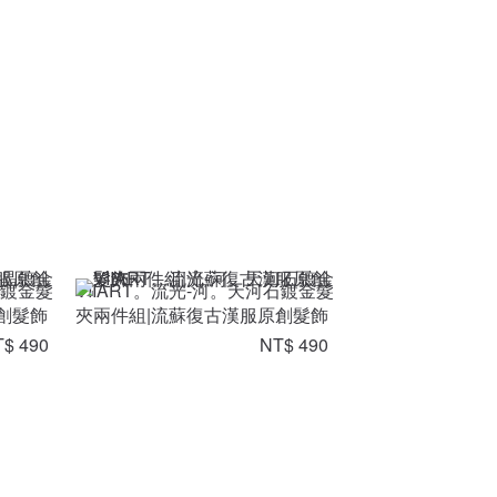
晶鍍金髮
VIIART。流光-河。天河石鍍金髮
創髮飾
夾兩件組|流蘇復古漢服原創髮飾
$ 490
NT$ 490