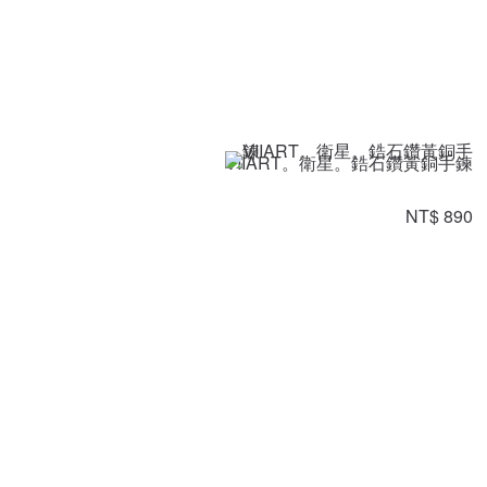
VIIART。衛星。鋯石鑽黃銅手鍊
NT$ 890