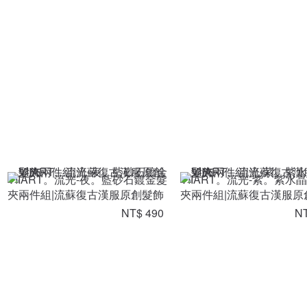
VIIART。流光-夜。藍砂石鍍金髮
VIIART。流光-紫。紫水
夾兩件組|流蘇復古漢服原創髮飾
夾兩件組|流蘇復古漢服原
NT$ 490
NT