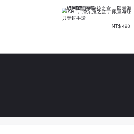
VIIART。潘朵拉之盒 。限量海蝶
貝黃銅手環
NT$ 490