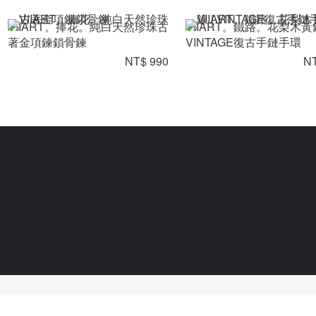
VIIART。捧花。純白天然珍珠古
VIIART。鐵路。花梨木黃
著金項鍊鎖骨鍊
VINTAGE復古手鏈手環
NT$ 990
NT
Powered By Pinzap