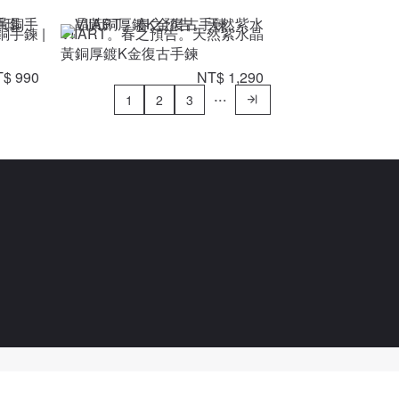
銅手鍊 |
VIIART。春之預告。天然紫水晶
黃銅厚鍍K金復古手鍊
$ 990
NT$ 1,290
1
2
3