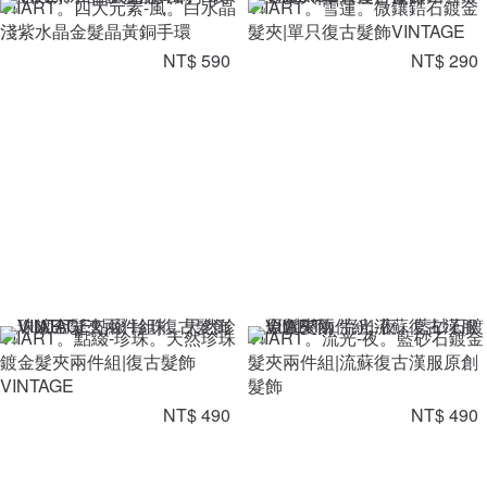
VIIART。四大元素-風。白水晶
VIIART。雪蓮。微鑲鋯石鍍金
淺紫水晶金髮晶黃銅手環
髮夾|單只復古髮飾VINTAGE
NT$ 590
NT$ 290
VIIART。點綴-珍珠。天然珍珠
VIIART。流光-夜。藍砂石鍍金
鍍金髮夾兩件組|復古髮飾
髮夾兩件組|流蘇復古漢服原創
VINTAGE
髮飾
NT$ 490
NT$ 490