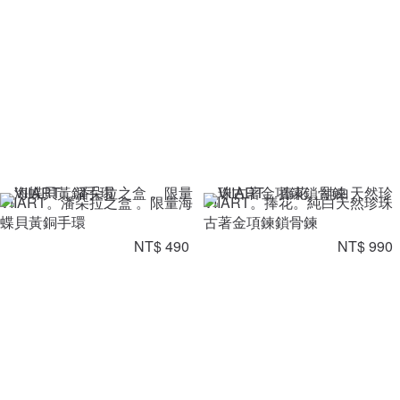
VIIART。潘朵拉之盒 。限量海
VIIART。捧花。純白天然珍珠
蝶貝黃銅手環
古著金項鍊鎖骨鍊
NT$ 490
NT$ 990