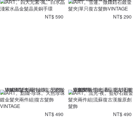
VIIART。四大元素-風。白水晶
VIIART。雪蓮。微鑲鋯石鍍金
淺紫水晶金髮晶黃銅手環
髮夾|單只復古髮飾VINTAGE
NT$ 590
NT$ 290
VIIART。點綴-珍珠。天然珍珠
VIIART。流光-夜。藍砂石鍍金
鍍金髮夾兩件組|復古髮飾
髮夾兩件組|流蘇復古漢服原創
VINTAGE
髮飾
NT$ 490
NT$ 490