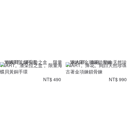
VIIART。潘朵拉之盒 。限量海
VIIART。捧花。純白天然珍珠
蝶貝黃銅手環
古著金項鍊鎖骨鍊
NT$ 490
NT$ 990